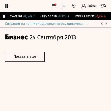
Войти
↑
AVAN
561
+0,54%
↑
CHKZ
16 150
+0,31%
↑
IMOEX
2 281,31
-0,2%
↓
R
Ситуация на топливном рынке: меры, динамика, прогнозы
Выб
Бизнес
24 Сентября 2013
Показать еще