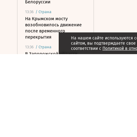
Белоруссии
13:36
/
Страна
На Крымском мосту
возобновилось движение
после временного
перекрытия
На нашем сайте используются c
сайтом, вы подтверждаете свое
13:36
/
Страна
соответствии с
Политикой в отн
В Запорожской области
ввели режим ЧС из-за
проблем с водой и
электричеством
13:17
/ Инвестиции
Цена золота превысила
$4400 впервые с 17 июня
13:10
/ Общество
МЧС приступило к тушению
пожара на складе с
краской и автомаслами в
Брянске