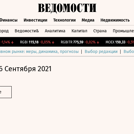
Финансы
Инвестиции
Технологии
Медиа
Недвижимость
ород
Ведомости&
Аналитика
Капитал
Страна
Промышле
а
Финансы
Инвестиции
Технологии
Медиа
Недвижимос
14%
↓
RGBI
115,18
-0,05%
↓
RGBITR
775,59
-0,02%
↓
MOEX
159,33
-0,51%
ивном рынке: меры, динамика, прогнозы
Выбор редакции
Выбо
6 Сентября 2021
е