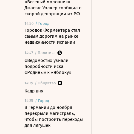
«Веселый молочник»
Джастас Уолкер сообщил о
скорой депортации из РФ
14:50
/
Город
Городок Форментера стал
самым дорогим на рынке
недвижимости Испании
14:47
/ Политика
«Ведомости» узнали
подробности иска
«Родины» к «Яблоку»
14:39
/ Общество
Кадр дня
14:35
/
Город
В Германии до ноября
перекрыли магистраль,
чтобы построить переходы
для лягушек