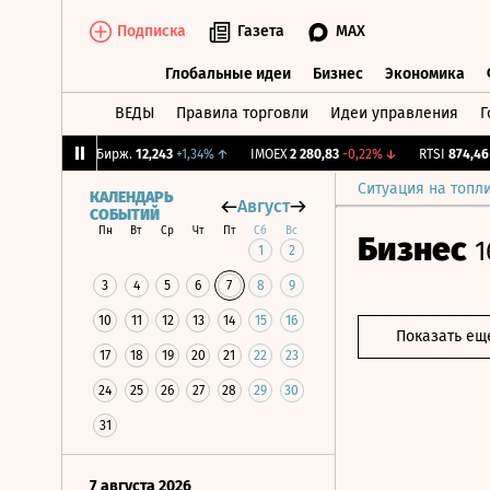
Подписка
Газета
MAX
Глобальные идеи
Бизнес
Экономика
ВЕДЫ
Правила торговли
Идеи управления
Г
Глобальные идеи
Бизнес
Экономик
1%
↓
CNY Бирж.
12,243
+1,34%
↑
IMOEX
2 280,83
-0,22%
↓
RTSI
874,46
-1,
Ситуация на топл
КАЛЕНДАРЬ
Август
СОБЫТИЙ
Пн
Вт
Ср
Чт
Пт
Сб
Вс
Бизнес
1
1
2
3
4
5
6
7
8
9
10
11
12
13
14
15
16
Показать ещ
17
18
19
20
21
22
23
24
25
26
27
28
29
30
31
7 августа 2026