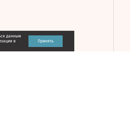
ься данным
Принять
изации в