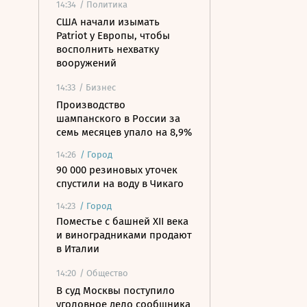
14:34
/ Политика
США начали изымать
Patriot у Европы, чтобы
восполнить нехватку
вооружений
14:33
/ Бизнес
Производство
шампанского в России за
семь месяцев упало на 8,9%
14:26
/
Город
90 000 резиновых уточек
спустили на воду в Чикаго
14:23
/
Город
Поместье с башней XII века
и виноградниками продают
в Италии
14:20
/ Общество
В суд Москвы поступило
уголовное дело сообщника