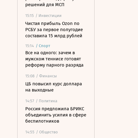
решений для МСП
15:15
/ Инвестиции
Чистая прибыль Ozon по
РСБУ за первое полугодие
составила 15 млрд рублей
15:14
/
Спорт
Все на одного: зачем в
мужском теннисе готовят
реформу парного разряда
15:08
/ Финансы
ЦБ повысил курс доллара
на выходные
14:57
/ Политика
Россия предложила БРИКС
объединить усилия в сфере
беспилотников
14:55
/ Общество