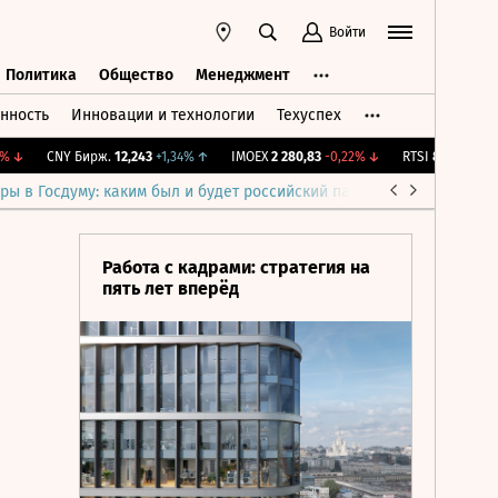
Войти
Политика
Общество
Менеджмент
нность
Инновации и технологии
Техуспех
ть
Политика
Общество
Менеджмент
↓
CNY Бирж.
12,243
+1,34%
↑
IMOEX
2 280,83
-0,22%
↓
RTSI
874,46
-1,14%
ры в Госдуму: каким был и будет российский парламент
Война н
Работа с кадрами: стратегия на
пять лет вперёд