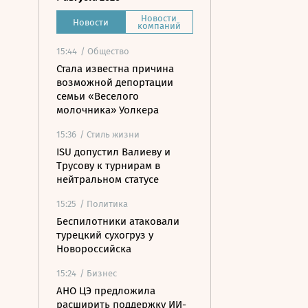
Новости
Новости
компаний
15:44
/ Общество
Стала известна причина
возможной депортации
семьи «Веселого
молочника» Уолкера
15:36
/ Стиль жизни
ISU допустил Валиеву и
Трусову к турнирам в
нейтральном статусе
15:25
/ Политика
Беспилотники атаковали
турецкий сухогруз у
Новороссийска
15:24
/ Бизнес
АНО ЦЭ предложила
расширить поддержку ИИ-