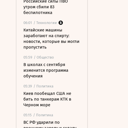
Российские силы ПВО
утром сбили 83
беспилотника
06:01
/ Технологии
Китайские машины
заработают на спирту:
новости, которые вы могли
пропустить
05:59
/ Общество
В школах с сентября
изменится программа
обучения
05:39
/ Политика
Киев пообещал США не
бить по танкерам КТК в
Черном море
05:15
/ Политика
ВС РФ ударили по