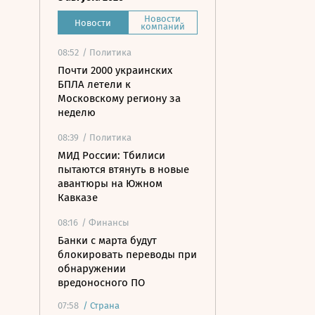
Новости
Новости
компаний
08:52
/ Политика
Почти 2000 украинских
БПЛА летели к
Московскому региону за
неделю
08:39
/ Политика
МИД России: Тбилиси
пытаются втянуть в новые
авантюры на Южном
Кавказе
08:16
/ Финансы
Банки с марта будут
блокировать переводы при
обнаружении
вредоносного ПО
07:58
/
Страна