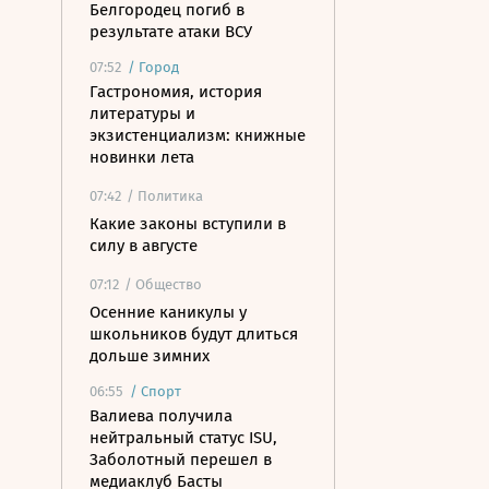
Белгородец погиб в
результате атаки ВСУ
07:52
/
Город
Гастрономия, история
литературы и
экзистенциализм: книжные
новинки лета
07:42
/ Политика
Какие законы вступили в
силу в августе
07:12
/ Общество
Осенние каникулы у
школьников будут длиться
дольше зимних
06:55
/
Спорт
Валиева получила
нейтральный статус ISU,
Заболотный перешел в
медиаклуб Басты