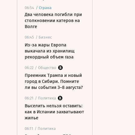
06:54
/
Страна
Два человека погибли при
столкновении катеров на
Волге
06:45
/ Бизнес
Из-за жары Европа
выкачала из хранилищ
рекордный объем газа
06:22
/ Общество
Преемник Трампа и новый
город в Сибири. Помните
ли вы события 3–8 августа?
06:21
/ Политика
Выселить нельзя оставить:
как в Испании захватывают
жилье
06:11
/ Политика