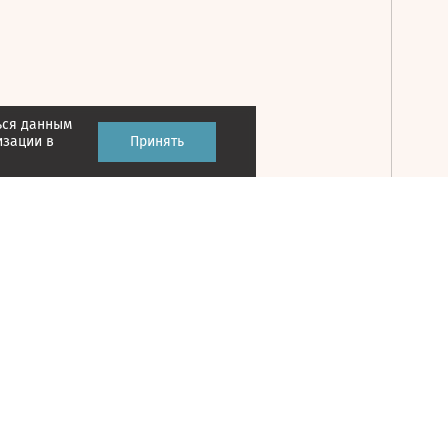
ься данным
Принять
изации в