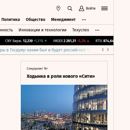
Войти
Политика
Общество
Менеджмент
нность
Инновации и технологии
Техуспех
ть
Политика
Общество
Менеджмент
CNY Бирж.
12,239
+1,31%
↑
IMOEX
2 281,31
-0,2%
↓
RTSI
874,64
-1,12%
↓
R
ры в Госдуму: каким был и будет российский парламент
Война н
Спецпроект 16+
Ходынка в роли нового «Сити»