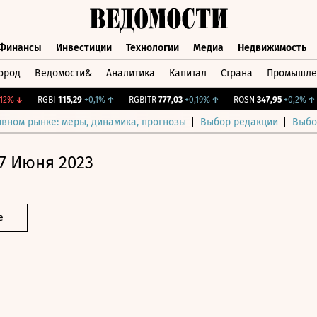
Финансы
Инвестиции
Технологии
Медиа
Недвижимость
ород
Ведомости&
Аналитика
Капитал
Страна
Промышле
а
Финансы
Инвестиции
Технологии
Медиа
Недвижимос
↓
RGBI
115,29
+0,1%
↑
RGBITR
777,03
+0,19%
↑
ROSN
347,95
+0,2%
↑
ивном рынке: меры, динамика, прогнозы
Выбор редакции
Выбо
7 Июня 2023
е