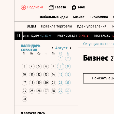
Подписка
Газета
MAX
Глобальные идеи
Бизнес
Экономика
ВЕДЫ
Правила торговли
Идеи управления
Г
Глобальные идеи
Бизнес
Экономик
%
↑
CNY Бирж.
12,239
+1,31%
↑
IMOEX
2 281,31
-0,2%
↓
RTSI
874,64
-1,12%
Ситуация на топл
КАЛЕНДАРЬ
Август
СОБЫТИЙ
Пн
Вт
Ср
Чт
Пт
Сб
Вс
Бизнес
2
1
2
3
4
5
6
7
8
9
10
11
12
13
14
15
16
Показать ещ
17
18
19
20
21
22
23
24
25
26
27
28
29
30
31
8 августа 2026