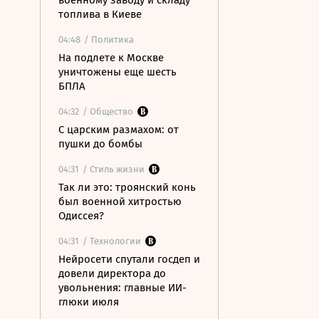
военному заводу и складу
топлива в Киеве
04:48
/ Политика
На подлете к Москве
уничтожены еще шесть
БПЛА
04:32
/ Общество
С царским размахом: от
пушки до бомбы
04:31
/ Стиль жизни
Так ли это: троянский конь
был военной хитростью
Одиссея?
04:31
/ Технологии
Нейросети спутали госдеп и
довели директора до
увольнения: главные ИИ-
глюки июля