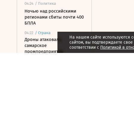
04:24
/ Политика
Ночью над российскими
регионами сбиты почти 400
БПЛА
04:22
/
Страна
На нашем сайте используются c
Дроны атаковали
сайтом, вы подтверждаете свое
самарское
соответствии с
Политикой в отн
промпредприятие
7 августа 2026
21:57
/ Политика
Трамп отпросился уйти
пораньше во время
заседания в госдепе
21:32
/ Политика
Пентагон планирует
провести испытания
системы «Золотой купол» в
конце 2026 года