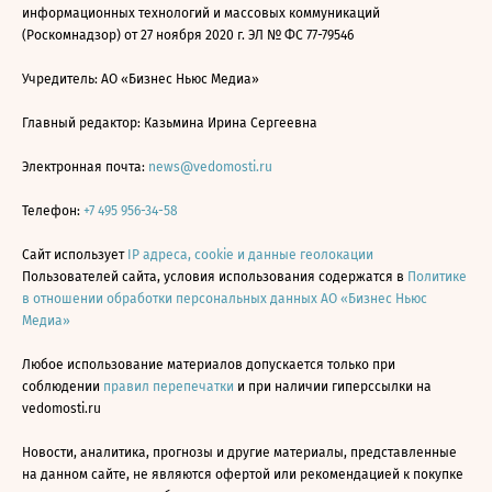
информационных технологий и массовых коммуникаций
(Роскомнадзор) от 27 ноября 2020 г. ЭЛ № ФС 77-79546
Учредитель: АО «Бизнес Ньюс Медиа»
Главный редактор: Казьмина Ирина Сергеевна
Электронная почта:
news@vedomosti.ru
Телефон:
+7 495 956-34-58
Сайт использует
IP адреса, cookie и данные геолокации
Пользователей сайта, условия использования содержатся в
Политике
в отношении обработки персональных данных АО «Бизнес Ньюс
Медиа»
Любое использование материалов допускается только при
соблюдении
правил перепечатки
и при наличии гиперссылки на
vedomosti.ru
Новости, аналитика, прогнозы и другие материалы, представленные
на данном сайте, не являются офертой или рекомендацией к покупке