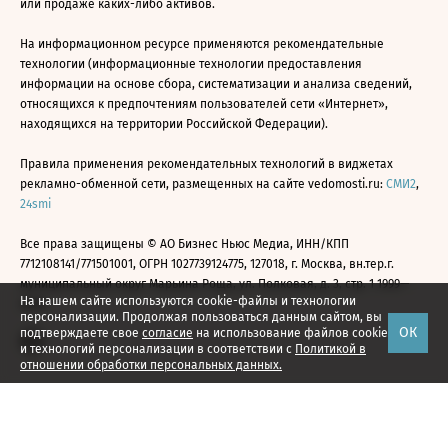
или продаже каких-либо активов.
На информационном ресурсе применяются рекомендательные
технологии (информационные технологии предоставления
информации на основе сбора, систематизации и анализа сведений,
относящихся к предпочтениям пользователей сети «Интернет»,
находящихся на территории Российской Федерации).
Правила применения рекомендательных технологий в виджетах
рекламно-обменной сети, размещенных на сайте vedomosti.ru:
СМИ2
,
24smi
Все права защищены © АО Бизнес Ньюс Медиа, ИНН/КПП
7712108141/771501001, ОГРН 1027739124775, 127018, г. Москва, вн.тер.г.
муниципальный округ Марьина Роща, ул. Полковая, д. 3, стр. 1 1999—
На нашем сайте используются cookie-файлы и технологии
2026
персонализации. Продолжая пользоваться данным сайтом, вы
ОК
подтверждаете свое
согласие
на использование файлов cookie
и технологий персонализации в соответствии с
Политикой в
отношении обработки персональных данных.