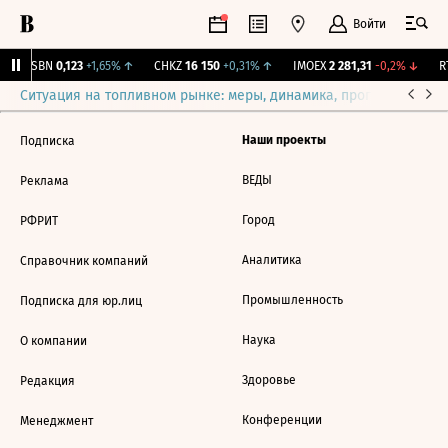
Войти
USBN
0,123
+1,65%
↑
CHKZ
16 150
+0,31%
↑
IMOEX
2 281,31
-0,2%
↓
RT
Ситуация на топливном рынке: меры, динамика, прогнозы
Выб
Наши проекты
Подписка
ВЕДЫ
Реклама
Город
РФРИТ
Аналитика
Справочник компаний
Промышленность
Подписка для юр.лиц
Наука
О компании
Здоровье
Редакция
Конференции
Менеджмент