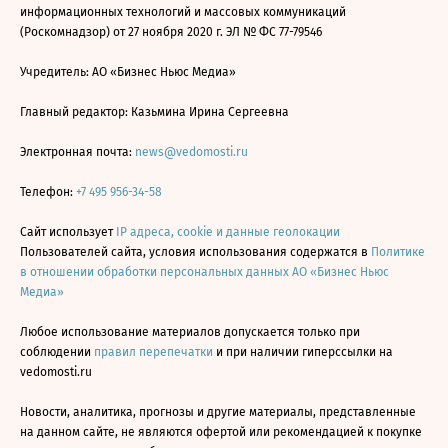
информационных технологий и массовых коммуникаций
(Роскомнадзор) от 27 ноября 2020 г. ЭЛ № ФС 77-79546
Учредитель: АО «Бизнес Ньюс Медиа»
Главный редактор: Казьмина Ирина Сергеевна
Электронная почта:
news@vedomosti.ru
Телефон:
+7 495 956-34-58
Сайт использует
IP адреса, cookie и данные геолокации
Пользователей сайта, условия использования содержатся в
Политике
в отношении обработки персональных данных АО «Бизнес Ньюс
Медиа»
Любое использование материалов допускается только при
соблюдении
правил перепечатки
и при наличии гиперссылки на
vedomosti.ru
Новости, аналитика, прогнозы и другие материалы, представленные
на данном сайте, не являются офертой или рекомендацией к покупке