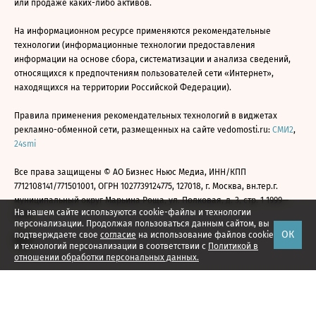
или продаже каких-либо активов.
На информационном ресурсе применяются рекомендательные
технологии (информационные технологии предоставления
информации на основе сбора, систематизации и анализа сведений,
относящихся к предпочтениям пользователей сети «Интернет»,
находящихся на территории Российской Федерации).
Правила применения рекомендательных технологий в виджетах
рекламно-обменной сети, размещенных на сайте vedomosti.ru:
СМИ2
,
24smi
Все права защищены © АО Бизнес Ньюс Медиа, ИНН/КПП
7712108141/771501001, ОГРН 1027739124775, 127018, г. Москва, вн.тер.г.
муниципальный округ Марьина Роща, ул. Полковая, д. 3, стр. 1 1999—
На нашем сайте используются cookie-файлы и технологии
2026
персонализации. Продолжая пользоваться данным сайтом, вы
ОК
подтверждаете свое
согласие
на использование файлов cookie
и технологий персонализации в соответствии с
Политикой в
отношении обработки персональных данных.