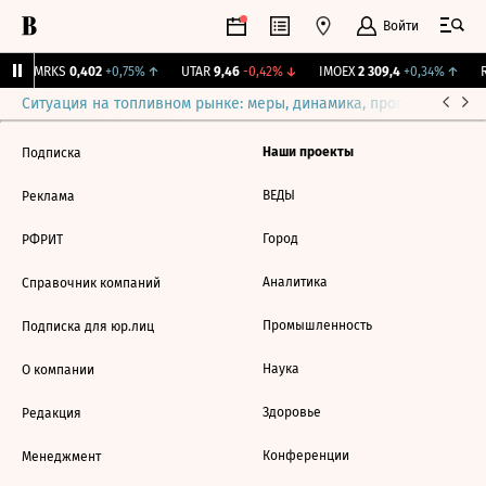
Войти
↑
MRKS
0,402
+0,75%
↑
UTAR
9,46
-0,42%
↓
IMOEX
2 309,4
+0,34%
↑
R
Ситуация на топливном рынке: меры, динамика, прогнозы
Выб
Наши проекты
Подписка
ВЕДЫ
Реклама
Город
РФРИТ
Аналитика
Справочник компаний
Промышленность
Подписка для юр.лиц
Наука
О компании
Здоровье
Редакция
Конференции
Менеджмент