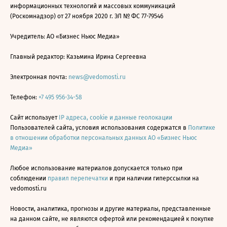
информационных технологий и массовых коммуникаций
(Роскомнадзор) от 27 ноября 2020 г. ЭЛ № ФС 77-79546
Учредитель: АО «Бизнес Ньюс Медиа»
Главный редактор: Казьмина Ирина Сергеевна
Электронная почта:
news@vedomosti.ru
Телефон:
+7 495 956-34-58
Сайт использует
IP адреса, cookie и данные геолокации
Пользователей сайта, условия использования содержатся в
Политике
в отношении обработки персональных данных АО «Бизнес Ньюс
Медиа»
Любое использование материалов допускается только при
соблюдении
правил перепечатки
и при наличии гиперссылки на
vedomosti.ru
Новости, аналитика, прогнозы и другие материалы, представленные
на данном сайте, не являются офертой или рекомендацией к покупке