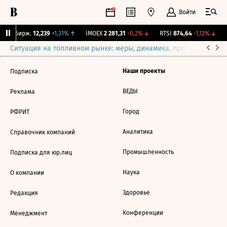
Войти
CNY Бирж.
12,239
+1,31%
↑
IMOEX
2 281,31
-0,2%
↓
RTSI
874,64
-1,12%
↓
Ситуация на топливном рынке: меры, динамика, прогнозы
Выб
Наши проекты
Подписка
ВЕДЫ
Реклама
Город
РФРИТ
Аналитика
Справочник компаний
Промышленность
Подписка для юр.лиц
Наука
О компании
Здоровье
Редакция
Конференции
Менеджмент