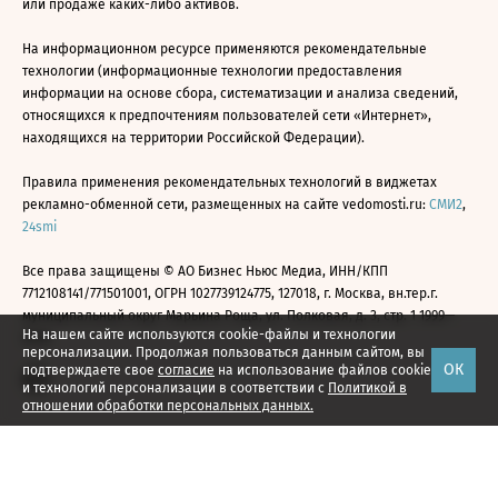
или продаже каких-либо активов.
На информационном ресурсе применяются рекомендательные
технологии (информационные технологии предоставления
информации на основе сбора, систематизации и анализа сведений,
относящихся к предпочтениям пользователей сети «Интернет»,
находящихся на территории Российской Федерации).
Правила применения рекомендательных технологий в виджетах
рекламно-обменной сети, размещенных на сайте vedomosti.ru:
СМИ2
,
24smi
Все права защищены © АО Бизнес Ньюс Медиа, ИНН/КПП
7712108141/771501001, ОГРН 1027739124775, 127018, г. Москва, вн.тер.г.
муниципальный округ Марьина Роща, ул. Полковая, д. 3, стр. 1 1999—
На нашем сайте используются cookie-файлы и технологии
2026
персонализации. Продолжая пользоваться данным сайтом, вы
ОК
подтверждаете свое
согласие
на использование файлов cookie
и технологий персонализации в соответствии с
Политикой в
отношении обработки персональных данных.