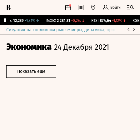
Войти
Бирж.
12,239
+1,31%
↑
IMOEX
2 281,31
-0,2%
↓
RTSI
874,64
-1,12%
↓
RGBI
1
Ситуация на топливном рынке: меры, динамика, прогнозы
Выб
Экономика
24 Декабря 2021
Показать еще