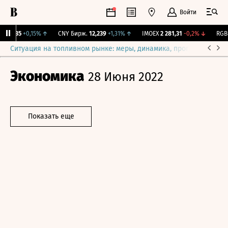
Войти
115,35
+0,15%
↑
CNY Бирж.
12,239
+1,31%
↑
IMOEX
2 281,31
-0,2%
↓
RGBIT
Ситуация на топливном рынке: меры, динамика, прогнозы
Выб
Экономика
28 Июня 2022
Показать еще