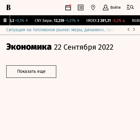
Войти
I
115,3
+0,1%
↑
CNY Бирж.
12,239
+1,31%
↑
IMOEX
2 281,31
-0,2%
↓
RGBIT
Ситуация на топливном рынке: меры, динамика, прогнозы
Выб
Экономика
22 Сентября 2022
Показать еще