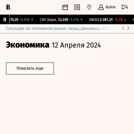
Войти
GBI
115,35
+0,15%
↑
CNY Бирж.
12,239
+1,31%
↑
IMOEX
2 281,31
-0,2%
↓
RG
Ситуация на топливном рынке: меры, динамика, прогнозы
Выб
Экономика
12 Апреля 2024
Показать еще