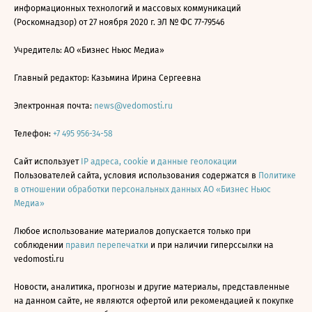
информационных технологий и массовых коммуникаций
(Роскомнадзор) от 27 ноября 2020 г. ЭЛ № ФС 77-79546
Учредитель: АО «Бизнес Ньюс Медиа»
Главный редактор: Казьмина Ирина Сергеевна
Электронная почта:
news@vedomosti.ru
Телефон:
+7 495 956-34-58
Сайт использует
IP адреса, cookie и данные геолокации
Пользователей сайта, условия использования содержатся в
Политике
в отношении обработки персональных данных АО «Бизнес Ньюс
Медиа»
Любое использование материалов допускается только при
соблюдении
правил перепечатки
и при наличии гиперссылки на
vedomosti.ru
Новости, аналитика, прогнозы и другие материалы, представленные
на данном сайте, не являются офертой или рекомендацией к покупке