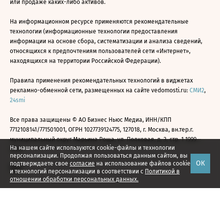
или продаже каких-либо активов.
На информационном ресурсе применяются рекомендательные
технологии (информационные технологии предоставления
информации на основе сбора, систематизации и анализа сведений,
относящихся к предпочтениям пользователей сети «Интернет»,
находящихся на территории Российской Федерации).
Правила применения рекомендательных технологий в виджетах
рекламно-обменной сети, размещенных на сайте vedomosti.ru:
СМИ2
,
24smi
Все права защищены © АО Бизнес Ньюс Медиа, ИНН/КПП
7712108141/771501001, ОГРН 1027739124775, 127018, г. Москва, вн.тер.г.
муниципальный округ Марьина Роща, ул. Полковая, д. 3, стр. 1 1999—
На нашем сайте используются cookie-файлы и технологии
2026
персонализации. Продолжая пользоваться данным сайтом, вы
ОК
подтверждаете свое
согласие
на использование файлов cookie
и технологий персонализации в соответствии с
Политикой в
отношении обработки персональных данных.