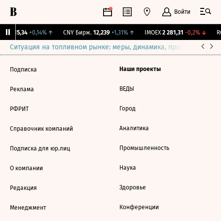
Войти
GBI
115,34
+0,14%
↑
CNY Бирж.
12,239
+1,31%
↑
IMOEX
2 281,31
-0,2%
↓
RG
Ситуация на топливном рынке: меры, динамика, прогнозы
Выб
Наши проекты
Подписка
ВЕДЫ
Реклама
Город
РФРИТ
Аналитика
Справочник компаний
Промышленность
Подписка для юр.лиц
Наука
О компании
Здоровье
Редакция
Конференции
Менеджмент