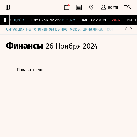
Войти
115,3
+0,1%
↑
CNY Бирж.
12,239
+1,31%
↑
IMOEX
2 281,31
-0,2%
↓
RGBITR
Ситуация на топливном рынке: меры, динамика, прогнозы
Выб
Финансы
26 Ноября 2024
Показать еще