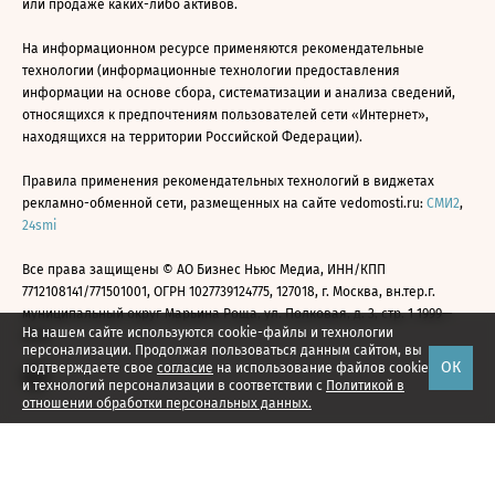
или продаже каких-либо активов.
На информационном ресурсе применяются рекомендательные
технологии (информационные технологии предоставления
информации на основе сбора, систематизации и анализа сведений,
относящихся к предпочтениям пользователей сети «Интернет»,
находящихся на территории Российской Федерации).
Правила применения рекомендательных технологий в виджетах
рекламно-обменной сети, размещенных на сайте vedomosti.ru:
СМИ2
,
24smi
Все права защищены © АО Бизнес Ньюс Медиа, ИНН/КПП
7712108141/771501001, ОГРН 1027739124775, 127018, г. Москва, вн.тер.г.
муниципальный округ Марьина Роща, ул. Полковая, д. 3, стр. 1 1999—
На нашем сайте используются cookie-файлы и технологии
2026
персонализации. Продолжая пользоваться данным сайтом, вы
ОК
подтверждаете свое
согласие
на использование файлов cookie
и технологий персонализации в соответствии с
Политикой в
отношении обработки персональных данных.