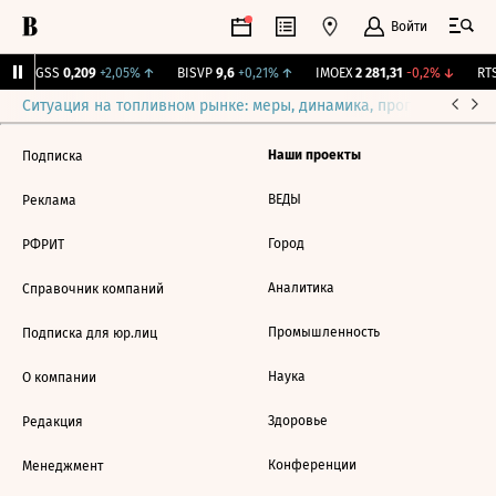
Войти
RGSS
0,209
+2,05%
↑
BISVP
9,6
+0,21%
↑
IMOEX
2 281,31
-0,2%
↓
RTS
Ситуация на топливном рынке: меры, динамика, прогнозы
Выб
Наши проекты
Подписка
ВЕДЫ
Реклама
Город
РФРИТ
Аналитика
Справочник компаний
Промышленность
Подписка для юр.лиц
Наука
О компании
Здоровье
Редакция
Конференции
Менеджмент