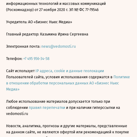
информационных технологий и массовых коммуникаций
(Роскомнадзор) от 27 ноября 2020 г. ЭЛ № ФС 77-79546
Учредитель: АО «Бизнес Ньюс Медиа»
Главный редактор: Казьмина Ирина Сергеевна
Электронная почта:
news@vedomosti.ru
Телефон:
+7 495 956-34-58
Сайт использует
IP адреса, cookie и данные геолокации
Пользователей сайта, условия использования содержатся в
Политике
в отношении обработки персональных данных АО «Бизнес Ньюс
Медиа»
Любое использование материалов допускается только при
соблюдении
правил перепечатки
и при наличии гиперссылки на
vedomosti.ru
Новости, аналитика, прогнозы и другие материалы, представленные
на данном сайте, не являются офертой или рекомендацией к покупке