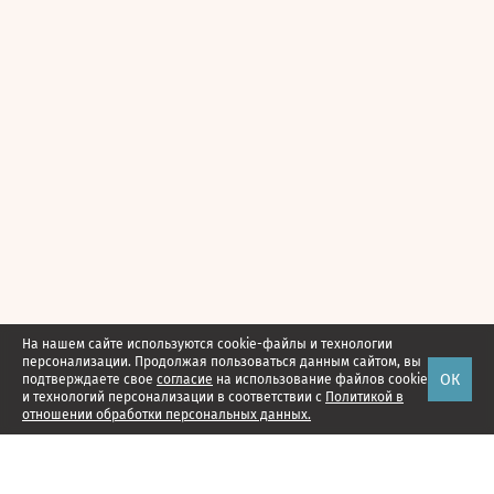
На нашем сайте используются cookie-файлы и технологии
персонализации. Продолжая пользоваться данным сайтом, вы
ОК
подтверждаете свое
согласие
на использование файлов cookie
и технологий персонализации в соответствии с
Политикой в
отношении обработки персональных данных.