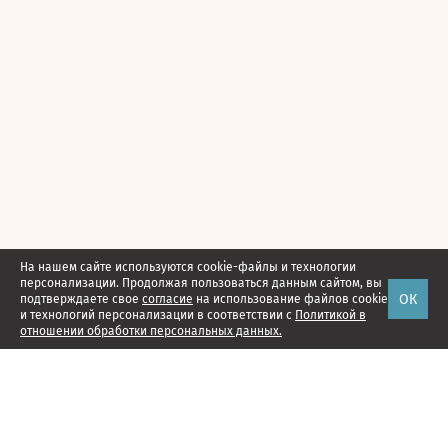
На нашем сайте используются cookie-файлы и технологии
персонализации. Продолжая пользоваться данным сайтом, вы
ОК
подтверждаете свое
согласие
на использование файлов cookie
и технологий персонализации в соответствии с
Политикой в
отношении обработки персональных данных.