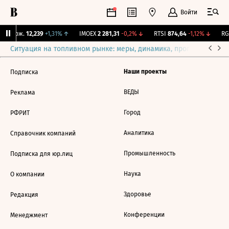
Войти
Y Бирж.
12,239
+1,31%
↑
IMOEX
2 281,31
-0,2%
↓
RTSI
874,64
-1,12%
↓
RGB
Ситуация на топливном рынке: меры, динамика, прогнозы
Выб
Наши проекты
Подписка
ВЕДЫ
Реклама
Город
РФРИТ
Аналитика
Справочник компаний
Промышленность
Подписка для юр.лиц
Наука
О компании
Здоровье
Редакция
Конференции
Менеджмент