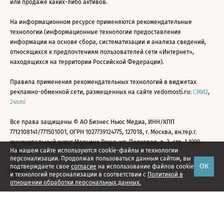
или продаже каких-либо активов.
На информационном ресурсе применяются рекомендательные
технологии (информационные технологии предоставления
информации на основе сбора, систематизации и анализа сведений,
относящихся к предпочтениям пользователей сети «Интернет»,
находящихся на территории Российской Федерации).
Правила применения рекомендательных технологий в виджетах
рекламно-обменной сети, размещенных на сайте vedomosti.ru:
СМИ2
,
24smi
Все права защищены © АО Бизнес Ньюс Медиа, ИНН/КПП
7712108141/771501001, ОГРН 1027739124775, 127018, г. Москва, вн.тер.г.
муниципальный округ Марьина Роща, ул. Полковая, д. 3, стр. 1 1999—
На нашем сайте используются cookie-файлы и технологии
2026
персонализации. Продолжая пользоваться данным сайтом, вы
ОК
подтверждаете свое
согласие
на использование файлов cookie
и технологий персонализации в соответствии с
Политикой в
отношении обработки персональных данных.