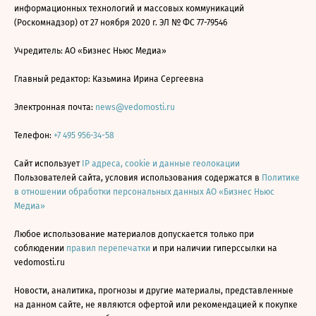
информационных технологий и массовых коммуникаций
(Роскомнадзор) от 27 ноября 2020 г. ЭЛ № ФС 77-79546
Учредитель: АО «Бизнес Ньюс Медиа»
Главный редактор: Казьмина Ирина Сергеевна
Электронная почта:
news@vedomosti.ru
Телефон:
+7 495 956-34-58
Сайт использует
IP адреса, cookie и данные геолокации
Пользователей сайта, условия использования содержатся в
Политике
в отношении обработки персональных данных АО «Бизнес Ньюс
Медиа»
Любое использование материалов допускается только при
соблюдении
правил перепечатки
и при наличии гиперссылки на
vedomosti.ru
Новости, аналитика, прогнозы и другие материалы, представленные
на данном сайте, не являются офертой или рекомендацией к покупке