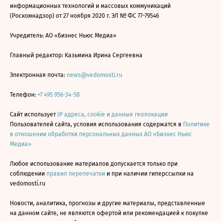
информационных технологий и массовых коммуникаций
(Роскомнадзор) от 27 ноября 2020 г. ЭЛ № ФС 77-79546
Учредитель: АО «Бизнес Ньюс Медиа»
Главный редактор: Казьмина Ирина Сергеевна
Электронная почта:
news@vedomosti.ru
Телефон:
+7 495 956-34-58
Сайт использует
IP адреса, cookie и данные геолокации
Пользователей сайта, условия использования содержатся в
Политике
в отношении обработки персональных данных АО «Бизнес Ньюс
Медиа»
Любое использование материалов допускается только при
соблюдении
правил перепечатки
и при наличии гиперссылки на
vedomosti.ru
Новости, аналитика, прогнозы и другие материалы, представленные
на данном сайте, не являются офертой или рекомендацией к покупке