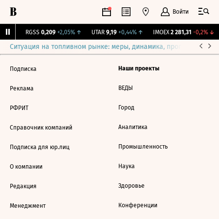
Войти
31%
↑
RGSS
0,209
+2,05%
↑
UTAR
9,19
+0,44%
↑
IMOEX
2 281,31
-0,2%
↓
Ситуация на топливном рынке: меры, динамика, прогнозы
Выб
Наши проекты
Подписка
ВЕДЫ
Реклама
Город
РФРИТ
Аналитика
Справочник компаний
Промышленность
Подписка для юр.лиц
Наука
О компании
Здоровье
Редакция
Конференции
Менеджмент