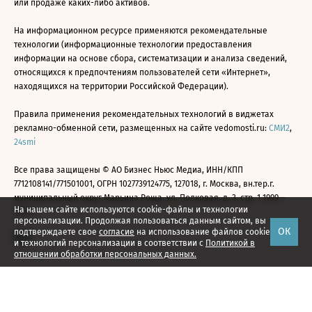
или продаже каких-либо активов.
На информационном ресурсе применяются рекомендательные
технологии (информационные технологии предоставления
информации на основе сбора, систематизации и анализа сведений,
относящихся к предпочтениям пользователей сети «Интернет»,
находящихся на территории Российской Федерации).
Правила применения рекомендательных технологий в виджетах
рекламно-обменной сети, размещенных на сайте vedomosti.ru:
СМИ2
,
24smi
Все права защищены © АО Бизнес Ньюс Медиа, ИНН/КПП
7712108141/771501001, ОГРН 1027739124775, 127018, г. Москва, вн.тер.г.
муниципальный округ Марьина Роща, ул. Полковая, д. 3, стр. 1 1999—
На нашем сайте используются cookie-файлы и технологии
2026
персонализации. Продолжая пользоваться данным сайтом, вы
ОК
подтверждаете свое
согласие
на использование файлов cookie
и технологий персонализации в соответствии с
Политикой в
отношении обработки персональных данных.