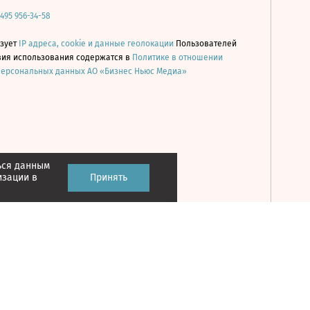
 495 956-34-58
ьзует
IP адреса, cookie и данные геолокации
Пользователей
овия использования содержатся в
Политике в отношении
персональных данных АО «Бизнес Ньюс Медиа»
ься данным
Принять
изации в