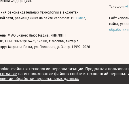
ийской Федерации).
Телефон:
+7
ния рекомендательных технологий в виджетах
й сети, размещенных на сайте vedomosti.ru:
СМИ2
,
Сайт испол
сайта, усл
обработки 
ены © АО Бизнес Ньюс Медиа, ИНН/КПП
01, ОГРН 1027739124775, 127018, г. Москва, вн.тер.г.
уг Марьина Роща, ул. Полковая, д. 3, стр. 1 1999—2026
ookie-файлы и технологии персонализации. Продолжая пользоват
согласие
на использование файлов cookie и технологий персонал
ошении обработки персональных данных.