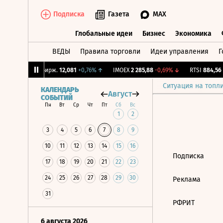
Подписка
Газета
MAX
Глобальные идеи
Бизнес
Экономика
ВЕДЫ
Правила торговли
Идеи управления
Г
Глобальные идеи
Бизнес
Экономик
24%
↓
CNY Бирж.
12,081
+0,76%
↑
IMOEX
2 285,88
-0,69%
↓
RTSI
884,56
-
Ситуация на топл
КАЛЕНДАРЬ
Август
СОБЫТИЙ
Пн
Вт
Ср
Чт
Пт
Сб
Вс
1
2
3
4
5
6
7
8
9
10
11
12
13
14
15
16
Подписка
17
18
19
20
21
22
23
24
25
26
27
28
29
30
Реклама
31
РФРИТ
6 августа 2026