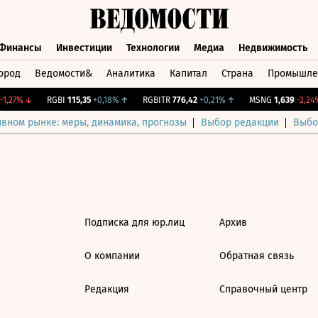
Финансы
Инвестиции
Технологии
Медиа
Недвижимость
ород
Ведомости&
Аналитика
Капитал
Страна
Промышле
а
Финансы
Инвестиции
Технологии
Медиа
Недвижимос
1,27%
↓
RGBI
115,35
+0,18%
↑
RGBITR
776,42
+0,21%
↑
MSNG
1,639
-2,24%
ивном рынке: меры, динамика, прогнозы
Выбор редакции
Выбо
Подписка для юр.лиц
Архив
О компании
Обратная связь
Редакция
Справочный центр