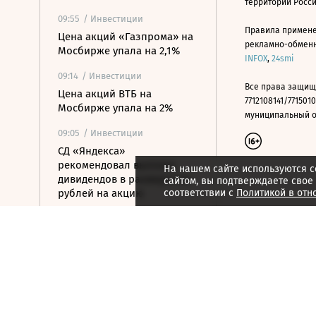
территории Росс
09:55
/ Инвестиции
Правила примене
Цена акций «Газпрома» на
рекламно-обменно
Мосбирже упала на 2,1%
INFOX
,
24smi
09:14
/ Инвестиции
Все права защищ
Цена акций ВТБ на
7712108141/7715010
Мосбирже упала на 2%
муниципальный окр
09:05
/ Инвестиции
СД «Яндекса»
рекомендовал выплату
На нашем сайте используются c
дивидендов в размере 110
сайтом, вы подтверждаете свое
рублей на акцию
соответствии с
Политикой в отн
09:03
/ Инвестиции
Российский рынок акций
перешел к снижению
08:49
/ Инвестиции
ЦБ ужесточил требования к
листингу ценных бумаг