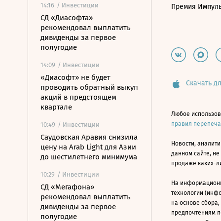
14:16
/ Инвестиции
Премия Импул
СД «Диасофта»
рекомендовал выплатить
дивиденды за первое
полугодие
14:09
/ Инвестиции
«Диасофт» не будет
Скачать дл
проводить обратный выкуп
акций в предстоящем
квартале
Любое использов
правил перепеч
10:49
/ Инвестиции
Саудовская Аравия снизила
Новости, аналити
цену на Arab Light для Азии
данном сайте, не
до шестилетнего минимума
продаже каких-л
10:29
/ Инвестиции
На информацион
СД «Мегафона»
технологии (инф
рекомендовал выплатить
на основе сбора,
дивиденды за первое
предпочтениям п
полугодие