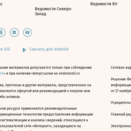
ьс
Ведомости Юг
Ведомости Северо-
Запад
я iOS
Скачать для Android
ание материалов допускается только при соблюдении
Сетевое изд
атки
и при наличии гиперссылки на vedomosti.ru
Решение Фе
ка, прогнозы и другие материалы, представленные на
информацио
 являются офертой или рекомендацией к покупке или
от 27 ноября
ибо активов.
Учредитель
ном ресурсе применяются рекомендательные
ормационные технологии предоставления информации
Главный ре
 систематизации и анализа сведений, относящихся к
ользователей сети «Интернет», находящихся на
Электронна