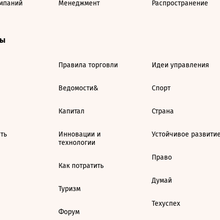
мпаний
Менеджмент
Распространение
ты
Правила торговли
Идеи управления
Ведомости&
Спорт
Капитал
Страна
ть
Инновации и
Устойчивое развити
технологии
Право
Как потратить
Думай
Туризм
Техуспех
Форум