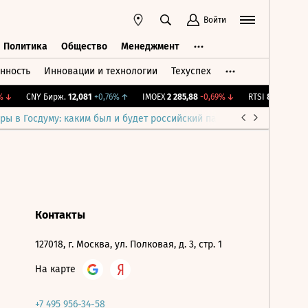
Войти
Политика
Общество
Менеджмент
нность
Инновации и технологии
Техуспех
ть
Политика
Общество
Менеджмент
↓
CNY Бирж.
12,081
+0,76%
↑
IMOEX
2 285,88
-0,69%
↓
RTSI
884,56
-1,27
ры в Госдуму: каким был и будет российский парламент
Война н
Контакты
127018, г. Москва, ул. Полковая, д. 3, стр. 1
На карте
+7 495 956-34-58