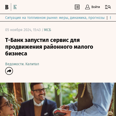
Войти
Ситуация на топливном рынке: меры, динамика, прогнозы
Выб
05 ноября 2024, 15:43 /
МСБ
Т-Банк запустил сервис для
продвижения районного малого
бизнеса
Ведомости. Капитал