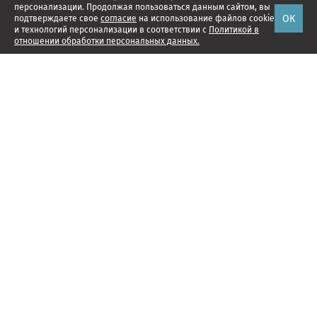
персонализации. Продолжая пользоваться данным сайтом, вы
ОК
подтверждаете свое
согласие
на использование файлов cookie
и технологий персонализации в соответствии с
Политикой в
отношении обработки персональных данных.
Наши проекты
Подписка
Реклама
Справочник компаний
Об издании
Редакция