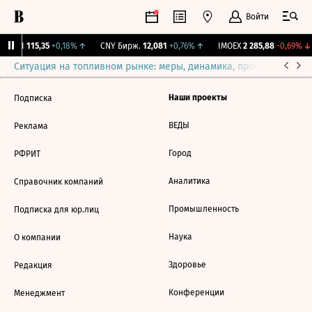
Войти
RGBI
115,35
+0,18%
↑
CNY Бирж.
12,081
+0,76%
↑
IMOEX
2 285,88
-0,69%
↓
Ситуация на топливном рынке: меры, динамика, прогнозы
Выб
Наши проекты
Подписка
ВЕДЫ
Реклама
Город
РФРИТ
Аналитика
Справочник компаний
Промышленность
Подписка для юр.лиц
Наука
О компании
Здоровье
Редакция
Конференции
Менеджмент