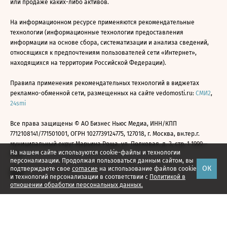
или продаже каких-либо активов.
На информационном ресурсе применяются рекомендательные
технологии (информационные технологии предоставления
информации на основе сбора, систематизации и анализа сведений,
относящихся к предпочтениям пользователей сети «Интернет»,
находящихся на территории Российской Федерации).
Правила применения рекомендательных технологий в виджетах
рекламно-обменной сети, размещенных на сайте vedomosti.ru:
СМИ2
,
24smi
Все права защищены © АО Бизнес Ньюс Медиа, ИНН/КПП
7712108141/771501001, ОГРН 1027739124775, 127018, г. Москва, вн.тер.г.
муниципальный округ Марьина Роща, ул. Полковая, д. 3, стр. 1 1999—
На нашем сайте используются cookie-файлы и технологии
2026
персонализации. Продолжая пользоваться данным сайтом, вы
ОК
подтверждаете свое
согласие
на использование файлов cookie
и технологий персонализации в соответствии с
Политикой в
отношении обработки персональных данных.