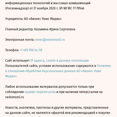
информационных технологий и массовых коммуникаций
(Роскомнадзор) от 27 ноября 2020 г. ЭЛ № ФС 77-79546
Учредитель: АО «Бизнес Ньюс Медиа»
Главный редактор: Казьмина Ирина Сергеевна
Электронная почта:
news@vedomosti.ru
Телефон:
+7 495 956-34-58
Сайт использует
IP адреса, cookie и данные геолокации
Пользователей сайта, условия использования содержатся в
Политике
в отношении обработки персональных данных АО «Бизнес Ньюс
Медиа»
Любое использование материалов допускается только при
соблюдении
правил перепечатки
и при наличии гиперссылки на
vedomosti.ru
Новости, аналитика, прогнозы и другие материалы, представленные
на данном сайте, не являются офертой или рекомендацией к покупке