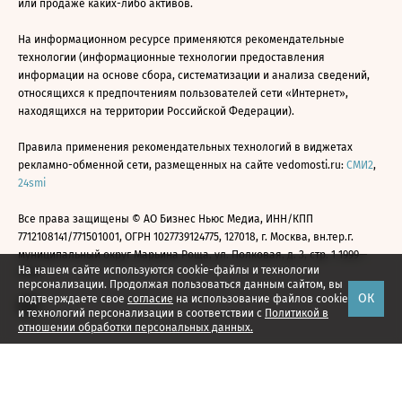
или продаже каких-либо активов.
На информационном ресурсе применяются рекомендательные
технологии (информационные технологии предоставления
информации на основе сбора, систематизации и анализа сведений,
относящихся к предпочтениям пользователей сети «Интернет»,
находящихся на территории Российской Федерации).
Правила применения рекомендательных технологий в виджетах
рекламно-обменной сети, размещенных на сайте vedomosti.ru:
СМИ2
,
24smi
Все права защищены © АО Бизнес Ньюс Медиа, ИНН/КПП
7712108141/771501001, ОГРН 1027739124775, 127018, г. Москва, вн.тер.г.
муниципальный округ Марьина Роща, ул. Полковая, д. 3, стр. 1 1999—
На нашем сайте используются cookie-файлы и технологии
2026
персонализации. Продолжая пользоваться данным сайтом, вы
ОК
подтверждаете свое
согласие
на использование файлов cookie
и технологий персонализации в соответствии с
Политикой в
отношении обработки персональных данных.