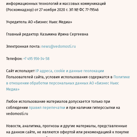
информационных технологий и массовых коммуникаций
(Роскомнадзор) от 27 ноября 2020 г. ЭЛ № ФС 77-79546
Учредитель: АО «Бизнес Ньюс Медиа»
Главный редактор: Казьмина Ирина Сергеевна
Электронная почта:
news@vedomosti.ru
Телефон:
+7 495 956-34-58
Сайт использует
IP адреса, cookie и данные геолокации
Пользователей сайта, условия использования содержатся в
Политике
в отношении обработки персональных данных АО «Бизнес Ньюс
Медиа»
Любое использование материалов допускается только при
соблюдении
правил перепечатки
и при наличии гиперссылки на
vedomosti.ru
Новости, аналитика, прогнозы и другие материалы, представленные
на данном сайте, не являются офертой или рекомендацией к покупке