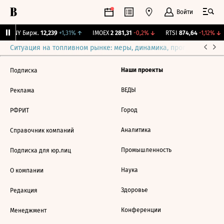
Войти
CNY Бирж.
12,239
+1,31%
↑
IMOEX
2 281,31
-0,2%
↓
RTSI
874,64
-1,12%
↓
Ситуация на топливном рынке: меры, динамика, прогнозы
Выб
Наши проекты
Подписка
ВЕДЫ
Реклама
Город
РФРИТ
Аналитика
Справочник компаний
Промышленность
Подписка для юр.лиц
Наука
О компании
Здоровье
Редакция
Конференции
Менеджмент