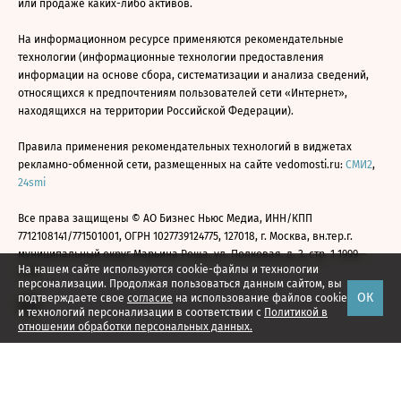
или продаже каких-либо активов.
На информационном ресурсе применяются рекомендательные
технологии (информационные технологии предоставления
информации на основе сбора, систематизации и анализа сведений,
относящихся к предпочтениям пользователей сети «Интернет»,
находящихся на территории Российской Федерации).
Правила применения рекомендательных технологий в виджетах
рекламно-обменной сети, размещенных на сайте vedomosti.ru:
СМИ2
,
24smi
Все права защищены © АО Бизнес Ньюс Медиа, ИНН/КПП
7712108141/771501001, ОГРН 1027739124775, 127018, г. Москва, вн.тер.г.
муниципальный округ Марьина Роща, ул. Полковая, д. 3, стр. 1 1999—
На нашем сайте используются cookie-файлы и технологии
2026
персонализации. Продолжая пользоваться данным сайтом, вы
ОК
подтверждаете свое
согласие
на использование файлов cookie
и технологий персонализации в соответствии с
Политикой в
отношении обработки персональных данных.