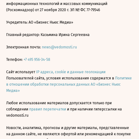
информационных технологий и массовых коммуникаций
(Роскомнадзор) от 27 ноября 2020 г. ЭЛ № ФС 77-79546
Учредитель: АО «Бизнес Ньюс Медиа»
Главный редактор: Казьмина Ирина Сергеевна
Электронная почта:
news@vedomosti.ru
Телефон:
+7 495 956-34-58
Сайт использует
IP адреса, cookie и данные геолокации
Пользователей сайта, условия использования содержатся в
Политике
в отношении обработки персональных данных АО «Бизнес Ньюс
Медиа»
Любое использование материалов допускается только при
соблюдении
правил перепечатки
и при наличии гиперссылки на
vedomosti.ru
Новости, аналитика, прогнозы и другие материалы, представленные
на данном сайте, не являются офертой или рекомендацией к покупке