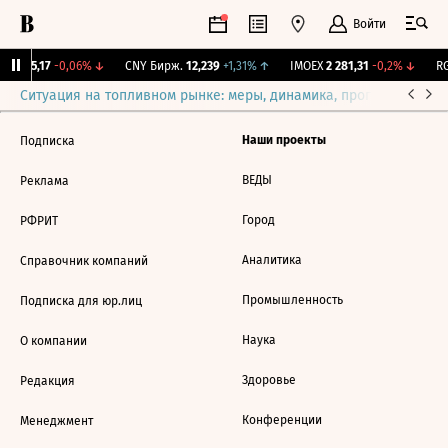
Войти
BI
115,17
-0,06%
↓
CNY Бирж.
12,239
+1,31%
↑
IMOEX
2 281,31
-0,2%
↓
RG
Ситуация на топливном рынке: меры, динамика, прогнозы
Выб
Наши проекты
Подписка
ВЕДЫ
Реклама
Город
РФРИТ
Аналитика
Справочник компаний
Промышленность
Подписка для юр.лиц
Наука
О компании
Здоровье
Редакция
Конференции
Менеджмент