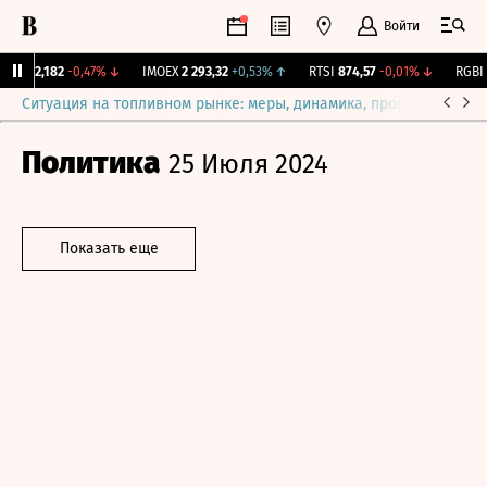
Войти
рж.
12,182
-0,47%
↓
IMOEX
2 293,32
+0,53%
↑
RTSI
874,57
-0,01%
↓
RGBI
1
Ситуация на топливном рынке: меры, динамика, прогнозы
Выб
Политика
25 Июля 2024
Показать еще