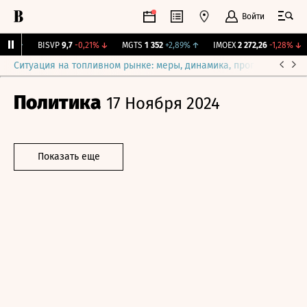
Войти
42%
↑
BISVP
9,7
-0,21%
↓
MGTS
1 352
+2,89%
↑
IMOEX
2 272,26
-1,28%
↓
Ситуация на топливном рынке: меры, динамика, прогнозы
Выб
Политика
17 Ноября 2024
Показать еще