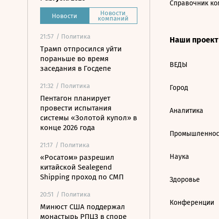
Справочник ко
Новости
Новости
компаний
21:57
/ Политика
Наши проек
Трамп отпросился уйти
пораньше во время
ВЕДЫ
заседания в Госдепе
21:32
/ Политика
Город
Пентагон планирует
провести испытания
Аналитика
системы «Золотой купол» в
конце 2026 года
Промышленнос
21:17
/ Политика
Наука
«Росатом» разрешил
китайской Sealegend
Shipping проход по СМП
Здоровье
20:51
/ Политика
Конференции
Минюст США поддержал
монастырь РПЦЗ в споре