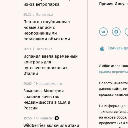
Премия Импул
из-за ветропарка
20:32
/ Политика
Пентагон опубликовал
новые записи с
неопознанными
летающими объектами
Скачать дл
20:11
/ Политика
Испания ввела временный
контроль для
Любое использов
путешественников из
правил перепеч
Италии
Новости, аналити
20:02
/ Недвижимость
данном сайте, не
Замглавы Минстроя
продаже каких-л
сравнил качество
недвижимости в США и
На информацион
России
технологии (инф
на основе сбора,
19:55
/ Финансы
предпочтениям п
Wildberries включила атаки