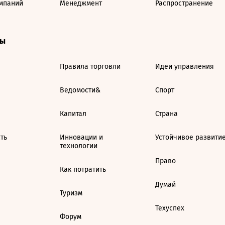
мпаний
Менеджмент
Распространение
ты
Правила торговли
Идеи управления
Ведомости&
Спорт
Капитал
Страна
ть
Инновации и
Устойчивое развити
технологии
Право
Как потратить
Думай
Туризм
Техуспех
Форум