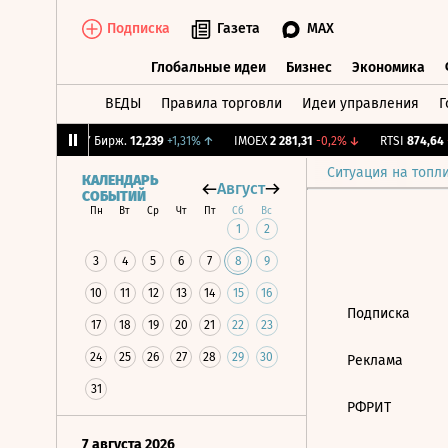
Подписка
Газета
MAX
Глобальные идеи
Бизнес
Экономика
ВЕДЫ
Правила торговли
Идеи управления
Г
Глобальные идеи
Бизнес
Экономик
0,36%
↓
CNY Бирж.
12,239
+1,31%
↑
IMOEX
2 281,31
-0,2%
↓
RTSI
874,64
-
Ситуация на топл
КАЛЕНДАРЬ
Август
СОБЫТИЙ
Пн
Вт
Ср
Чт
Пт
Сб
Вс
1
2
3
4
5
6
7
8
9
10
11
12
13
14
15
16
Подписка
17
18
19
20
21
22
23
24
25
26
27
28
29
30
Реклама
31
РФРИТ
7 августа 2026