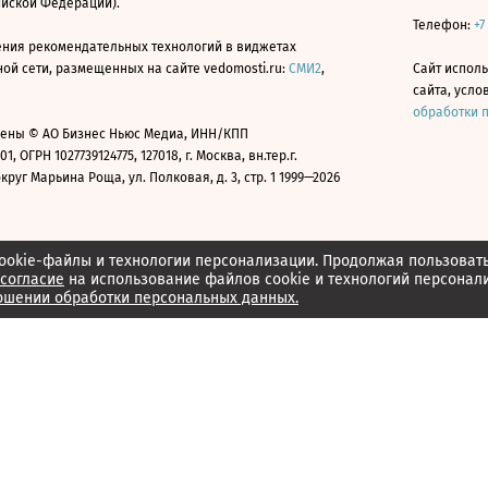
ийской Федерации).
Телефон:
+7
ния рекомендательных технологий в виджетах
й сети, размещенных на сайте vedomosti.ru:
СМИ2
,
Сайт испол
сайта, усл
обработки 
ены © АО Бизнес Ньюс Медиа, ИНН/КПП
01, ОГРН 1027739124775, 127018, г. Москва, вн.тер.г.
уг Марьина Роща, ул. Полковая, д. 3, стр. 1 1999—2026
ookie-файлы и технологии персонализации. Продолжая пользоват
согласие
на использование файлов cookie и технологий персонал
ошении обработки персональных данных.