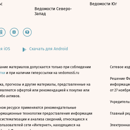
ьс
Ведомости Юг
Ведомости Северо-
Запад
я iOS
Скачать для Android
ание материалов допускается только при соблюдении
Сетевое изд
атки
и при наличии гиперссылки на vedomosti.ru
Решение Фе
ка, прогнозы и другие материалы, представленные на
информацио
 являются офертой или рекомендацией к покупке или
от 27 ноября
ибо активов.
Учредитель
ном ресурсе применяются рекомендательные
ормационные технологии предоставления информации
Главный ре
 систематизации и анализа сведений, относящихся к
ользователей сети «Интернет», находящихся на
Электронна