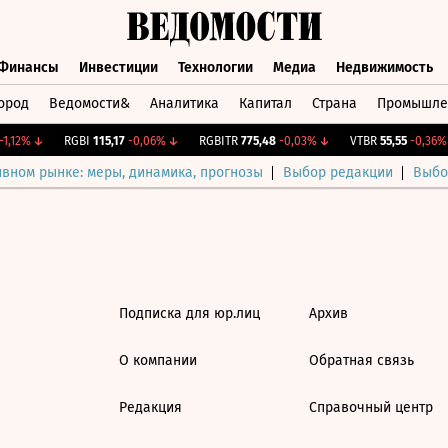
Финансы
Инвестиции
Технологии
Медиа
Недвижимость
ород
Ведомости&
Аналитика
Капитал
Страна
Промышле
а
Финансы
Инвестиции
Технологии
Медиа
Недвижимос
1,12%
↓
RGBI
115,17
-0,06%
↓
RGBITR
775,48
-0,03%
↓
VTBR
55,55
-0,36%
ивном рынке: меры, динамика, прогнозы
Выбор редакции
Выбо
Подписка для юр.лиц
Архив
О компании
Обратная связь
Редакция
Справочный центр