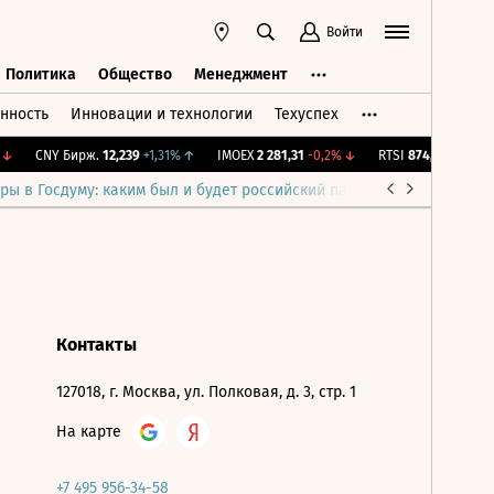
Войти
Политика
Общество
Менеджмент
нность
Инновации и технологии
Техуспех
ть
Политика
Общество
Менеджмент
↓
CNY Бирж.
12,239
+1,31%
↑
IMOEX
2 281,31
-0,2%
↓
RTSI
874,64
-1,12%
↓
ры в Госдуму: каким был и будет российский парламент
Война н
Контакты
127018, г. Москва, ул. Полковая, д. 3, стр. 1
На карте
+7 495 956-34-58