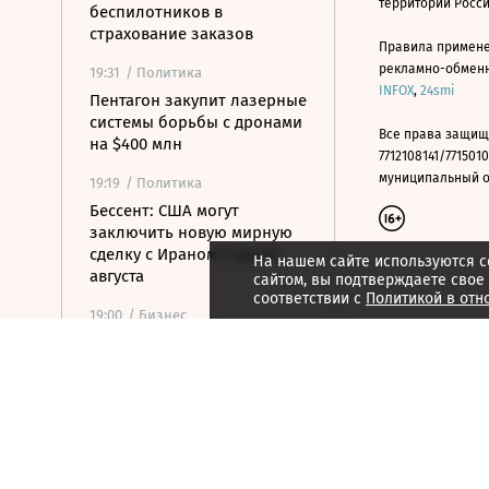
территории Росс
беспилотников в
страхование заказов
Правила примене
рекламно-обменно
19:31
/ Политика
INFOX
,
24smi
Пентагон закупит лазерные
системы борьбы с дронами
Все права защищ
на $400 млн
7712108141/7715010
муниципальный окр
19:19
/ Политика
Бессент: США могут
заключить новую мирную
сделку с Ираном 7 или 8
На нашем сайте используются c
августа
сайтом, вы подтверждаете свое
соответствии с
Политикой в отн
19:00
/ Бизнес
Аукцион по продаже
Рижского вокзала вновь не
состоялся
18:44
/ Политика
В Раде призвали Федорова
отправиться служить в ВСУ