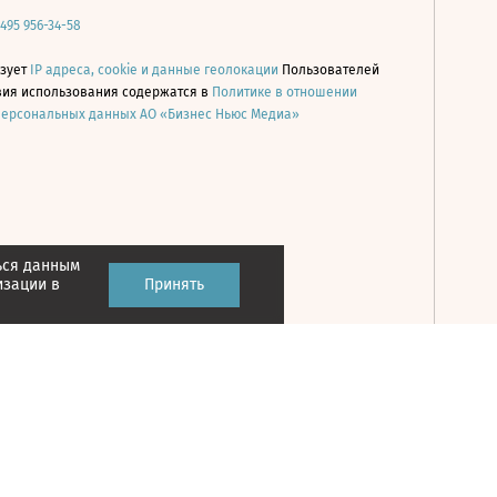
 495 956-34-58
ьзует
IP адреса, cookie и данные геолокации
Пользователей
овия использования содержатся в
Политике в отношении
персональных данных АО «Бизнес Ньюс Медиа»
ься данным
Принять
изации в