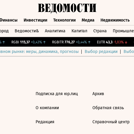
Финансы
Инвестиции
Технологии
Медиа
Недвижимость
ород
Ведомости&
Аналитика
Капитал
Страна
Промышле
а
Финансы
Инвестиции
Технологии
Медиа
Недвижимос
↑
RGBI
115,37
+0,43%
↑
RGBITR
776,27
+0,44%
↑
EUTR
43,3
-1,03%
↓
C
ивном рынке: меры, динамика, прогнозы
Выбор редакции
Выбо
Подписка для юр.лиц
Архив
О компании
Обратная связь
Редакция
Справочный центр