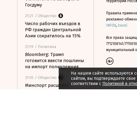
территории Росс
Госдуму
Правила примене
21:21
/ Общество
рекламно-обменно
Число рабочих въездов в
INFOX
,
24smi
РФ граждан Центральной
Азии сократилось на 15%
Все права защищ
7712108141/7715010
21:19
/ Политика
муниципальный окр
Bloomberg: Трамп
готовится ввести пошлины
на импорт поликремния
На нашем сайте используются c
21:16
/ Общество
сайтом, вы подтверждаете свое
соответствии с
Политикой в отн
Минспорт расширит
перечень спортивных
организаций для
налогового вычета
21:10
/ Экономика
Почему нефтегазовые
доходы бюджета в июле
достигли максимума с