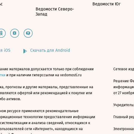
ьс
Ведомости Юг
Ведомости Северо-
Запад
я iOS
Скачать для Android
ание материалов допускается только при соблюдении
Сетевое изд
атки
и при наличии гиперссылки на vedomosti.ru
Решение Фе
ка, прогнозы и другие материалы, представленные на
информацио
 являются офертой или рекомендацией к покупке или
от 27 ноября
ибо активов.
Учредитель
ном ресурсе применяются рекомендательные
ормационные технологии предоставления информации
Главный ре
 систематизации и анализа сведений, относящихся к
ользователей сети «Интернет», находящихся на
Электронна