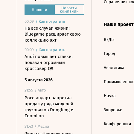
Справочник ко
Новости
Новости
компаний
00:09
/
Как потратить
Наши проек
На все случаи жизни:
Bluegame расширяет свою
ВЕДЫ
коллекцию яхт
00:09
/
Как потратить
Город
Audi повышает ставки:
показан огромный
Аналитика
кроссовер Q9
5 августа 2026
Промышленнос
21:55
/ Авто
Наука
Росстандарт запретил
продажу ряда моделей
грузовиков Dongfeng и
Здоровье
Zoomlion
Конференции
21:43
/ Медиа