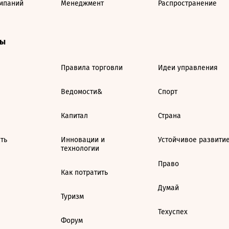
мпаний
Менеджмент
Распространение
ты
Правила торговли
Идеи управления
Ведомости&
Спорт
Капитал
Страна
ть
Инновации и
Устойчивое развити
технологии
Право
Как потратить
Думай
Туризм
Техуспех
Форум