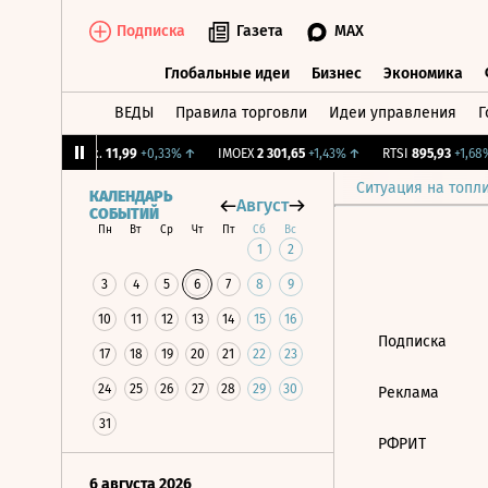
Подписка
Газета
MAX
Глобальные идеи
Бизнес
Экономика
ВЕДЫ
Правила торговли
Идеи управления
Г
Глобальные идеи
Бизнес
Экономик
↓
CNY Бирж.
11,99
+0,33%
↑
IMOEX
2 301,65
+1,43%
↑
RTSI
895,93
+1,68%
Ситуация на топл
КАЛЕНДАРЬ
Август
СОБЫТИЙ
Пн
Вт
Ср
Чт
Пт
Сб
Вс
1
2
3
4
5
6
7
8
9
10
11
12
13
14
15
16
Подписка
17
18
19
20
21
22
23
24
25
26
27
28
29
30
Реклама
31
РФРИТ
6 августа 2026