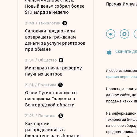
Фильм «Человек-паук:
Премия Импул
Новый день» собрал более
$1,1 млрд за неделю
21:40
/ Технологии
Силовики предложили
возвращать гражданам
деньги за услуги риэлторов
при обмане
Скачать дл
21:34
/ Общество
Минздрав начал реформу
Любое использов
научных центров
правил перепеч
21:31
/ Политика
Новости, аналити
О чем Путин говорил со
данном сайте, не
сменщиком Гладкова в
продаже каких-л
Белгородской области
На информацион
21:26
/ Политика
технологии (инф
Как партии
на основе сбора,
распределились в
предпочтениям п
бюллетене на выборах в