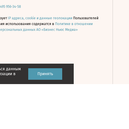
 495 956-34-58
ьзует
IP адреса, cookie и данные геолокации
Пользователей
овия использования содержатся в
Политике в отношении
персональных данных АО «Бизнес Ньюс Медиа»
ься данным
Принять
изации в