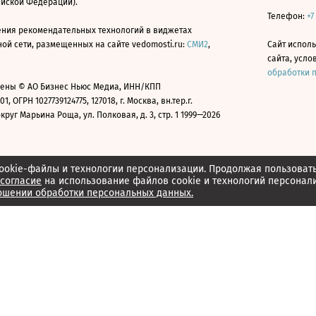
ийской Федерации).
Телефон:
+7
ния рекомендательных технологий в виджетах
й сети, размещенных на сайте vedomosti.ru:
СМИ2
,
Сайт испол
сайта, усл
обработки 
ены © АО Бизнес Ньюс Медиа, ИНН/КПП
01, ОГРН 1027739124775, 127018, г. Москва, вн.тер.г.
уг Марьина Роща, ул. Полковая, д. 3, стр. 1 1999—2026
ookie-файлы и технологии персонализации. Продолжая пользоват
согласие
на использование файлов cookie и технологий персонал
ошении обработки персональных данных.