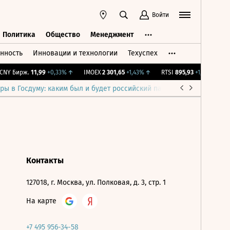
Войти
Политика
Общество
Менеджмент
нность
Инновации и технологии
Техуспех
ть
Политика
Общество
Менеджмент
NY Бирж.
11,99
+0,33%
↑
IMOEX
2 301,65
+1,43%
↑
RTSI
895,93
+1,68%
↑
R
ры в Госдуму: каким был и будет российский парламент
Война н
Контакты
127018, г. Москва, ул. Полковая, д. 3, стр. 1
На карте
+7 495 956-34-58