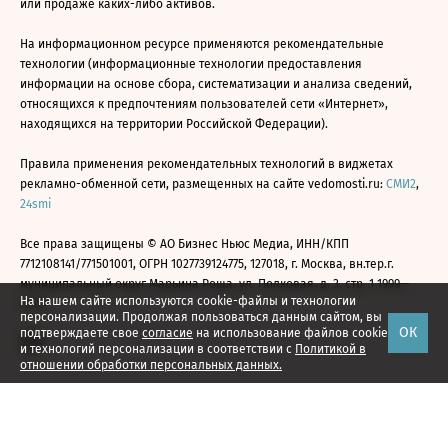
или продаже каких-либо активов.
На информационном ресурсе применяются рекомендательные
технологии (информационные технологии предоставления
информации на основе сбора, систематизации и анализа сведений,
относящихся к предпочтениям пользователей сети «Интернет»,
находящихся на территории Российской Федерации).
Правила применения рекомендательных технологий в виджетах
рекламно-обменной сети, размещенных на сайте vedomosti.ru:
СМИ2
,
24smi
Все права защищены © АО Бизнес Ньюс Медиа, ИНН/КПП
7712108141/771501001, ОГРН 1027739124775, 127018, г. Москва, вн.тер.г.
муниципальный округ Марьина Роща, ул. Полковая, д. 3, стр. 1 1999—
На нашем сайте используются cookie-файлы и технологии
2026
персонализации. Продолжая пользоваться данным сайтом, вы
ОК
подтверждаете свое
согласие
на использование файлов cookie
и технологий персонализации в соответствии с
Политикой в
отношении обработки персональных данных.