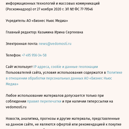
информационных технологий и массовых коммуникаций
(Роскомнадзор) от 27 ноября 2020 г. ЭЛ № ФС 77-79546
Учредитель: АО «Бизнес Ньюс Медиа»
Главный редактор: Казьмина Ирина Сергеевна
Электронная почта:
news@vedomosti.ru
Телефон:
+7 495 956-34-58
Сайт использует
IP адреса, cookie и данные геолокации
Пользователей сайта, условия использования содержатся в
Политике
в отношении обработки персональных данных АО «Бизнес Ньюс
Медиа»
Любое использование материалов допускается только при
соблюдении
правил перепечатки
и при наличии гиперссылки на
vedomosti.ru
Новости, аналитика, прогнозы и другие материалы, представленные
на данном сайте, не являются офертой или рекомендацией к покупке