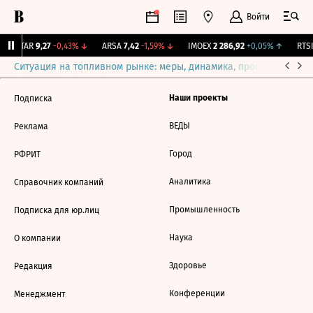
Войти
UTAR
9,27
-0,43%
↓
ARSA
7,42
-1,59%
↓
IMOEX
2 286,92
+0,05%
↑
RTSI
Ситуация на топливном рынке: меры, динамика, прогнозы
Выб
Наши проекты
Подписка
ВЕДЫ
Реклама
Город
РФРИТ
Аналитика
Справочник компаний
Промышленность
Подписка для юр.лиц
Наука
О компании
Здоровье
Редакция
Конференции
Менеджмент