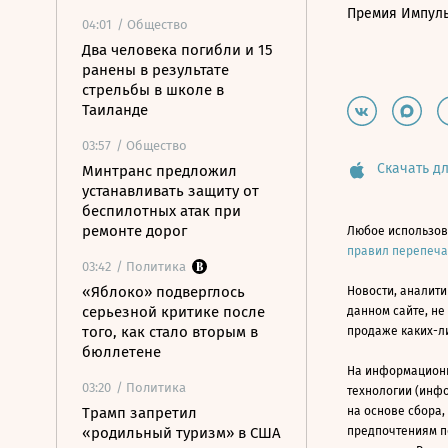
Премия Импул
04:01
/ Общество
Два человека погибли и 15
ранены в результате
стрельбы в школе в
Таиланде
03:57
/ Общество
Скачать дл
Минтранс предложил
устанавливать защиту от
беспилотных атак при
ремонте дорог
Любое использов
правил перепеч
03:42
/ Политика
«Яблоко» подверглось
Новости, аналити
серьезной критике после
данном сайте, не
того, как стало вторым в
продаже каких-л
бюллетене
На информацион
03:20
/ Политика
технологии (инф
Трамп запретил
на основе сбора,
«родильный туризм» в США
предпочтениям п