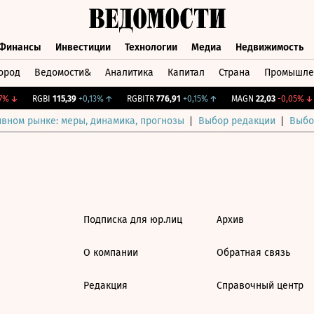
Финансы
Инвестиции
Технологии
Медиа
Недвижимость
ород
Ведомости&
Аналитика
Капитал
Страна
Промышле
а
Финансы
Инвестиции
Технологии
Медиа
Недвижимос
%
↓
RGBI
115,39
+0,13%
↑
RGBITR
776,91
+0,15%
↑
MAGN
22,03
-0,05%
↓
ивном рынке: меры, динамика, прогнозы
Выбор редакции
Выбо
Подписка для юр.лиц
Архив
О компании
Обратная связь
Редакция
Справочный центр