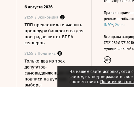
территории Росс
6 августа 2026
Правила примене
21:59
/ Экономика
рекламно-обменно
ТПП предложила изменить
INFOX
,
24smi
процедуру банкротства для
пострадавших от БПЛА
Все права защищ
селлеров
7712108141/7715010
муниципальный окр
21:55
/ Политика
Только два из трех
депутатов-
На нашем сайте используются c
самовыдвиженцев собрали
сайтом, вы подтверждаете свое
подписи на думские
соответствии с
Политикой в отн
выборы
21:53
/ Политика
56% россиян
определились, за кого
проголосуют на выборах в
Госдуму
21:50
/ Общество