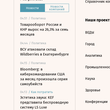
Справочник ко
Новости
Новости
компаний
04:51
/ Политика
Наши проек
Товарооборот России и
КНР вырос на 26,3% за семь
ВЕДЫ
месяцев
04:44
/ Политика
Город
ВСУ атаковали склад
Wildberries в Екатеринбурге
Аналитика
04:15
/ Политика
Промышленнос
Bloomberg: в
киберкомандовании США
Наука
за месяц произошла серия
самоубийств
Здоровье
04:13
/
Как потратить
Эстетика звука: KEF
Конференции
представила беспроводную
систему LS Luxe