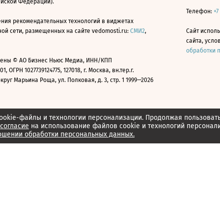
ийской Федерации).
Телефон:
+7
ния рекомендательных технологий в виджетах
й сети, размещенных на сайте vedomosti.ru:
СМИ2
,
Сайт испол
сайта, усл
обработки 
ены © АО Бизнес Ньюс Медиа, ИНН/КПП
01, ОГРН 1027739124775, 127018, г. Москва, вн.тер.г.
уг Марьина Роща, ул. Полковая, д. 3, стр. 1 1999—2026
ookie-файлы и технологии персонализации. Продолжая пользоват
согласие
на использование файлов cookie и технологий персонал
ошении обработки персональных данных.