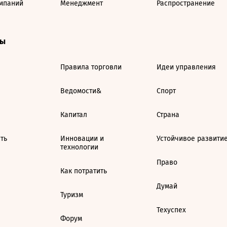
мпаний
Менеджмент
Распространение
ты
Правила торговли
Идеи управления
Ведомости&
Спорт
Капитал
Страна
ть
Инновации и
Устойчивое развити
технологии
Право
Как потратить
Думай
Туризм
Техуспех
Форум