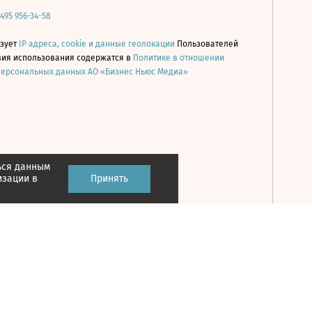
 495 956-34-58
ьзует
IP адреса, cookie и данные геолокации
Пользователей
овия использования содержатся в
Политике в отношении
персональных данных АО «Бизнес Ньюс Медиа»
ься данным
Принять
изации в