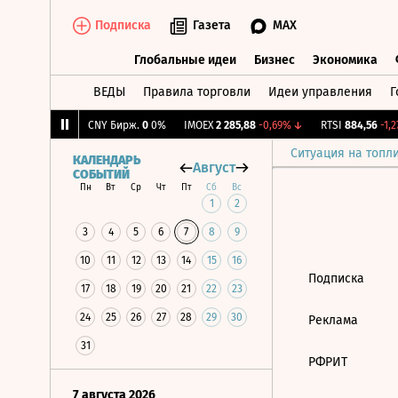
Подписка
Газета
MAX
Глобальные идеи
Бизнес
Экономика
ВЕДЫ
Правила торговли
Идеи управления
Г
Глобальные идеи
Бизнес
Экономик
,03
-0,05%
↓
CNY Бирж.
0
0%
IMOEX
2 285,88
-0,69%
↓
RTSI
884,56
-1,27
Ситуация на топл
КАЛЕНДАРЬ
Август
СОБЫТИЙ
Пн
Вт
Ср
Чт
Пт
Сб
Вс
1
2
3
4
5
6
7
8
9
10
11
12
13
14
15
16
Подписка
17
18
19
20
21
22
23
24
25
26
27
28
29
30
Реклама
31
РФРИТ
7 августа 2026