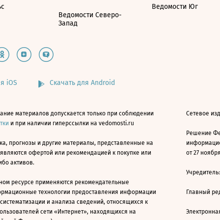
ьс
Ведомости Юг
Ведомости Северо-
Запад
я iOS
Скачать для Android
ание материалов допускается только при соблюдении
Сетевое изд
атки
и при наличии гиперссылки на vedomosti.ru
Решение Фе
ка, прогнозы и другие материалы, представленные на
информацио
 являются офертой или рекомендацией к покупке или
от 27 ноября
ибо активов.
Учредитель
ном ресурсе применяются рекомендательные
ормационные технологии предоставления информации
Главный ре
 систематизации и анализа сведений, относящихся к
ользователей сети «Интернет», находящихся на
Электронна