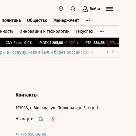
Войти
Политика
Общество
Менеджмент
нность
Инновации и технологии
Техуспех
ть
Политика
Общество
Менеджмент
CNY Бирж.
0
0%
IMOEX
2 285,88
-0,69%
↓
RTSI
884,56
-1,27%
↓
RGBI
11
ры в Госдуму: каким был и будет российский парламент
Война н
Контакты
127018, г. Москва, ул. Полковая, д. 3, стр. 1
На карте
+7 495 956-34-58