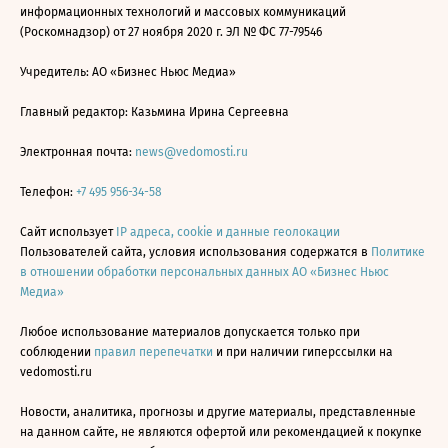
информационных технологий и массовых коммуникаций
(Роскомнадзор) от 27 ноября 2020 г. ЭЛ № ФС 77-79546
Учредитель: АО «Бизнес Ньюс Медиа»
Главный редактор: Казьмина Ирина Сергеевна
Электронная почта:
news@vedomosti.ru
Телефон:
+7 495 956-34-58
Сайт использует
IP адреса, cookie и данные геолокации
Пользователей сайта, условия использования содержатся в
Политике
в отношении обработки персональных данных АО «Бизнес Ньюс
Медиа»
Любое использование материалов допускается только при
соблюдении
правил перепечатки
и при наличии гиперссылки на
vedomosti.ru
Новости, аналитика, прогнозы и другие материалы, представленные
на данном сайте, не являются офертой или рекомендацией к покупке