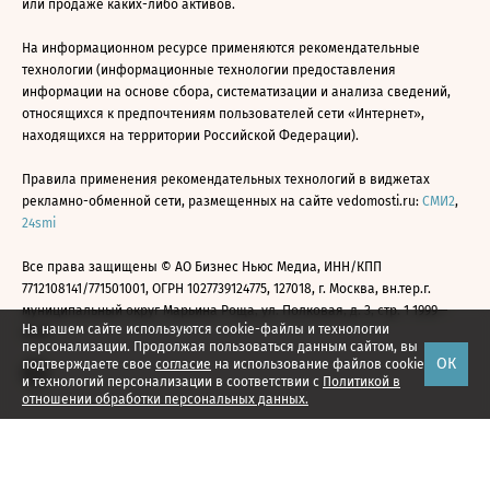
или продаже каких-либо активов.
На информационном ресурсе применяются рекомендательные
технологии (информационные технологии предоставления
информации на основе сбора, систематизации и анализа сведений,
относящихся к предпочтениям пользователей сети «Интернет»,
находящихся на территории Российской Федерации).
Правила применения рекомендательных технологий в виджетах
рекламно-обменной сети, размещенных на сайте vedomosti.ru:
СМИ2
,
24smi
Все права защищены © АО Бизнес Ньюс Медиа, ИНН/КПП
7712108141/771501001, ОГРН 1027739124775, 127018, г. Москва, вн.тер.г.
муниципальный округ Марьина Роща, ул. Полковая, д. 3, стр. 1 1999—
На нашем сайте используются cookie-файлы и технологии
2026
персонализации. Продолжая пользоваться данным сайтом, вы
ОК
подтверждаете свое
согласие
на использование файлов cookie
и технологий персонализации в соответствии с
Политикой в
отношении обработки персональных данных.