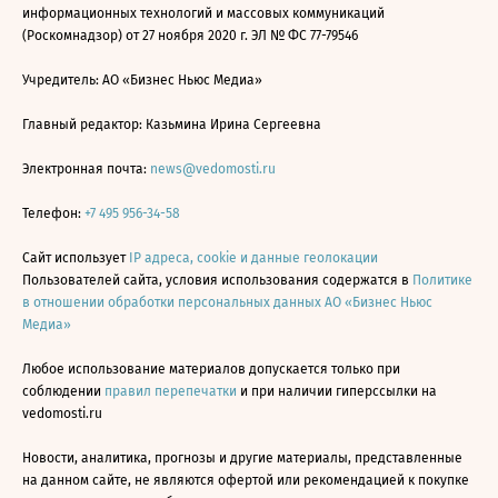
информационных технологий и массовых коммуникаций
(Роскомнадзор) от 27 ноября 2020 г. ЭЛ № ФС 77-79546
Учредитель: АО «Бизнес Ньюс Медиа»
Главный редактор: Казьмина Ирина Сергеевна
Электронная почта:
news@vedomosti.ru
Телефон:
+7 495 956-34-58
Сайт использует
IP адреса, cookie и данные геолокации
Пользователей сайта, условия использования содержатся в
Политике
в отношении обработки персональных данных АО «Бизнес Ньюс
Медиа»
Любое использование материалов допускается только при
соблюдении
правил перепечатки
и при наличии гиперссылки на
vedomosti.ru
Новости, аналитика, прогнозы и другие материалы, представленные
на данном сайте, не являются офертой или рекомендацией к покупке