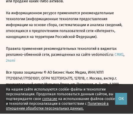
или продаже каких-либо активов.
На информационном ресурсе применяются рекомендательные
технологии (информационные технологии предоставления
информации на основе сбора, систематизации и анализа сведений,
относящихся к предпочтениям пользователей сети «Интернет»,
находящихся на территории Российской Федерации).
Правила применения рекомендательных технологий в виджетах
рекламно-обменной сети, размещенных на сайте vedomosti.ru:
СМИ2
,
24smi
Все права защищены © АО Бизнес Ньюс Медиа, ИНН/КПП
7712108141/771501001, ОГРН 1027739124775, 127018, г. Москва, вн.тер.г.
муниципальный округ Марьина Роща, ул. Полковая, д. 3, стр. 1 1999—
На нашем сайте используются cookie-файлы и технологии
2026
персонализации. Продолжая пользоваться данным сайтом, вы
ОК
подтверждаете свое
согласие
на использование файлов cookie
и технологий персонализации в соответствии с
Политикой в
отношении обработки персональных данных.