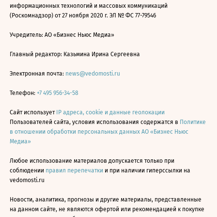
информационных технологий и массовых коммуникаций
(Роскомнадзор) от 27 ноября 2020 г. ЭЛ № ФС 77-79546
Учредитель: АО «Бизнес Ньюс Медиа»
Главный редактор: Казьмина Ирина Сергеевна
Электронная почта:
news@vedomosti.ru
Телефон:
+7 495 956-34-58
Сайт использует
IP адреса, cookie и данные геолокации
Пользователей сайта, условия использования содержатся в
Политике
в отношении обработки персональных данных АО «Бизнес Ньюс
Медиа»
Любое использование материалов допускается только при
соблюдении
правил перепечатки
и при наличии гиперссылки на
vedomosti.ru
Новости, аналитика, прогнозы и другие материалы, представленные
на данном сайте, не являются офертой или рекомендацией к покупке