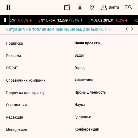
Войти
BI
115,17
-0,06%
↓
CNY Бирж.
12,239
+1,31%
↑
IMOEX
2 281,31
-0,2%
↓
RG
Ситуация на топливном рынке: меры, динамика, прогнозы
Выб
Наши проекты
Подписка
ВЕДЫ
Реклама
Город
РФРИТ
Аналитика
Справочник компаний
Промышленность
Подписка для юр.лиц
Наука
О компании
Здоровье
Редакция
Конференции
Менеджмент