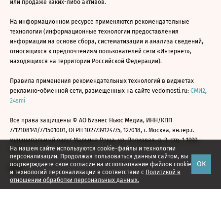
или продаже каких-либо активов.
На информационном ресурсе применяются рекомендательные
технологии (информационные технологии предоставления
информации на основе сбора, систематизации и анализа сведений,
относящихся к предпочтениям пользователей сети «Интернет»,
находящихся на территории Российской Федерации).
Правила применения рекомендательных технологий в виджетах
рекламно-обменной сети, размещенных на сайте vedomosti.ru:
СМИ2
,
24smi
Все права защищены © АО Бизнес Ньюс Медиа, ИНН/КПП
7712108141/771501001, ОГРН 1027739124775, 127018, г. Москва, вн.тер.г.
муниципальный округ Марьина Роща, ул. Полковая, д. 3, стр. 1 1999—
На нашем сайте используются cookie-файлы и технологии
2026
персонализации. Продолжая пользоваться данным сайтом, вы
ОК
подтверждаете свое
согласие
на использование файлов cookie
и технологий персонализации в соответствии с
Политикой в
отношении обработки персональных данных.