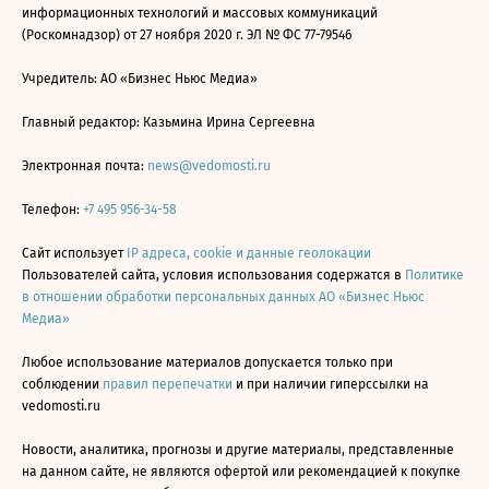
информационных технологий и массовых коммуникаций
(Роскомнадзор) от 27 ноября 2020 г. ЭЛ № ФС 77-79546
Учредитель: АО «Бизнес Ньюс Медиа»
Главный редактор: Казьмина Ирина Сергеевна
Электронная почта:
news@vedomosti.ru
Телефон:
+7 495 956-34-58
Сайт использует
IP адреса, cookie и данные геолокации
Пользователей сайта, условия использования содержатся в
Политике
в отношении обработки персональных данных АО «Бизнес Ньюс
Медиа»
Любое использование материалов допускается только при
соблюдении
правил перепечатки
и при наличии гиперссылки на
vedomosti.ru
Новости, аналитика, прогнозы и другие материалы, представленные
на данном сайте, не являются офертой или рекомендацией к покупке