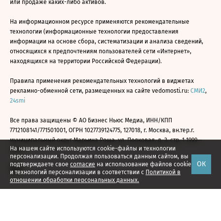
или продаже каких-либо активов.
На информационном ресурсе применяются рекомендательные
технологии (информационные технологии предоставления
информации на основе сбора, систематизации и анализа сведений,
относящихся к предпочтениям пользователей сети «Интернет»,
находящихся на территории Российской Федерации).
Правила применения рекомендательных технологий в виджетах
рекламно-обменной сети, размещенных на сайте vedomosti.ru:
СМИ2
,
24smi
Все права защищены © АО Бизнес Ньюс Медиа, ИНН/КПП
7712108141/771501001, ОГРН 1027739124775, 127018, г. Москва, вн.тер.г.
муниципальный округ Марьина Роща, ул. Полковая, д. 3, стр. 1 1999—
На нашем сайте используются cookie-файлы и технологии
2026
персонализации. Продолжая пользоваться данным сайтом, вы
ОК
подтверждаете свое
согласие
на использование файлов cookie
и технологий персонализации в соответствии с
Политикой в
отношении обработки персональных данных.