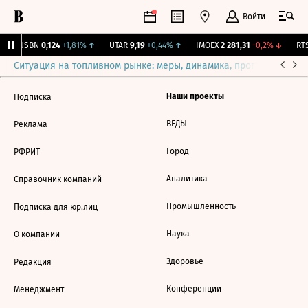
Войти
↑
USBN
0,124
+1,81%
↑
UTAR
9,19
+0,44%
↑
IMOEX
2 281,31
-0,2%
↓
RTS
Ситуация на топливном рынке: меры, динамика, прогнозы
Выб
Наши проекты
Подписка
ВЕДЫ
Реклама
Город
РФРИТ
Аналитика
Справочник компаний
Промышленность
Подписка для юр.лиц
Наука
О компании
Здоровье
Редакция
Конференции
Менеджмент