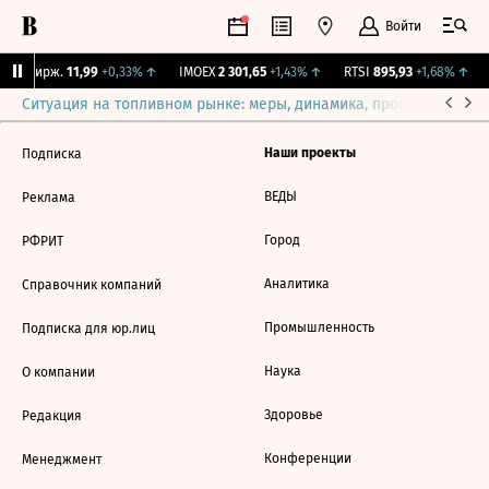
Войти
CNY Бирж.
11,99
+0,33%
↑
IMOEX
2 301,65
+1,43%
↑
RTSI
895,93
+1,68%
↑
Ситуация на топливном рынке: меры, динамика, прогнозы
Выб
Наши проекты
Подписка
ВЕДЫ
Реклама
Город
РФРИТ
Аналитика
Справочник компаний
Промышленность
Подписка для юр.лиц
Наука
О компании
Здоровье
Редакция
Конференции
Менеджмент