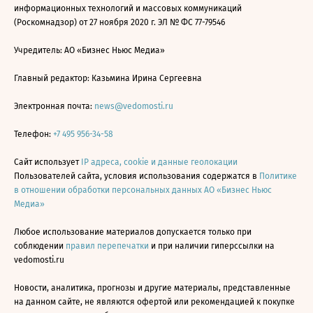
информационных технологий и массовых коммуникаций
(Роскомнадзор) от 27 ноября 2020 г. ЭЛ № ФС 77-79546
Учредитель: АО «Бизнес Ньюс Медиа»
Главный редактор: Казьмина Ирина Сергеевна
Электронная почта:
news@vedomosti.ru
Телефон:
+7 495 956-34-58
Сайт использует
IP адреса, cookie и данные геолокации
Пользователей сайта, условия использования содержатся в
Политике
в отношении обработки персональных данных АО «Бизнес Ньюс
Медиа»
Любое использование материалов допускается только при
соблюдении
правил перепечатки
и при наличии гиперссылки на
vedomosti.ru
Новости, аналитика, прогнозы и другие материалы, представленные
на данном сайте, не являются офертой или рекомендацией к покупке