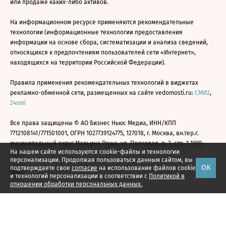
или продаже каких-либо активов.
На информационном ресурсе применяются рекомендательные
технологии (информационные технологии предоставления
информации на основе сбора, систематизации и анализа сведений,
относящихся к предпочтениям пользователей сети «Интернет»,
находящихся на территории Российской Федерации).
Правила применения рекомендательных технологий в виджетах
рекламно-обменной сети, размещенных на сайте vedomosti.ru:
СМИ2
,
24smi
Все права защищены © АО Бизнес Ньюс Медиа, ИНН/КПП
7712108141/771501001, ОГРН 1027739124775, 127018, г. Москва, вн.тер.г.
муниципальный округ Марьина Роща, ул. Полковая, д. 3, стр. 1 1999—
На нашем сайте используются cookie-файлы и технологии
2026
персонализации. Продолжая пользоваться данным сайтом, вы
ОК
подтверждаете свое
согласие
на использование файлов cookie
и технологий персонализации в соответствии с
Политикой в
отношении обработки персональных данных.