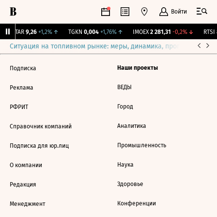
Войти
UTAR
9,26
+1,2%
↑
TGKN
0,004
+1,76%
↑
IMOEX
2 281,31
-0,2%
↓
RTSI
8
Ситуация на топливном рынке: меры, динамика, прогнозы
Выб
Наши проекты
Подписка
ВЕДЫ
Реклама
Город
РФРИТ
Аналитика
Справочник компаний
Промышленность
Подписка для юр.лиц
Наука
О компании
Здоровье
Редакция
Конференции
Менеджмент