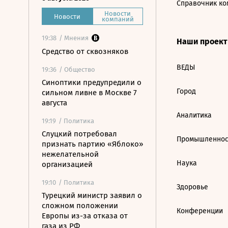
Справочник ко
Новости
Новости
компаний
19:38
/ Мнения
Наши проек
Средство от сквозняков
ВЕДЫ
19:36
/ Общество
Синоптики предупредили о
Город
сильном ливне в Москве 7
августа
Аналитика
19:19
/ Политика
Слуцкий потребовал
Промышленнос
признать партию «Яблоко»
нежелательной
Наука
организацией
19:10
/ Политика
Здоровье
Турецкий министр заявил о
сложном положении
Конференции
Европы из-за отказа от
газа из РФ