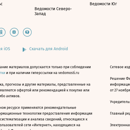
ьс
Ведомости Юг
Ведомости Северо-
Запад
я iOS
Скачать для Android
ание материалов допускается только при соблюдении
Сетевое изд
атки
и при наличии гиперссылки на vedomosti.ru
Решение Фе
ка, прогнозы и другие материалы, представленные на
информацио
 являются офертой или рекомендацией к покупке или
от 27 ноября
ибо активов.
Учредитель
ном ресурсе применяются рекомендательные
ормационные технологии предоставления информации
Главный ре
 систематизации и анализа сведений, относящихся к
ользователей сети «Интернет», находящихся на
Электронна