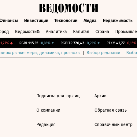
Финансы
Инвестиции
Технологии
Медиа
Недвижимость
ород
Ведомости&
Аналитика
Капитал
Страна
Промышле
а
Финансы
Инвестиции
Технологии
Медиа
Недвижимос
,27%
↓
RGBI
115,35
+0,18%
↑
RGBITR
776,42
+0,21%
↑
RTKM
43,77
-0,16%
ивном рынке: меры, динамика, прогнозы
Выбор редакции
Выбо
Подписка для юр.лиц
Архив
О компании
Обратная связь
Редакция
Справочный центр