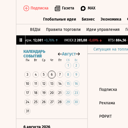
Подписка
Газета
MAX
Глобальные идеи
Бизнес
Экономика
ВЕДЫ
Правила торговли
Идеи управления
Г
Глобальные идеи
Бизнес
Экономик
16%
↓
CNY Бирж.
12,081
+0,76%
↑
IMOEX
2 285,88
-0,69%
↓
RTSI
884,56
-1
Ситуация на топл
КАЛЕНДАРЬ
Август
СОБЫТИЙ
Пн
Вт
Ср
Чт
Пт
Сб
Вс
1
2
3
4
5
6
7
8
9
10
11
12
13
14
15
16
Подписка
17
18
19
20
21
22
23
24
25
26
27
28
29
30
Реклама
31
РФРИТ
6 августа 2026