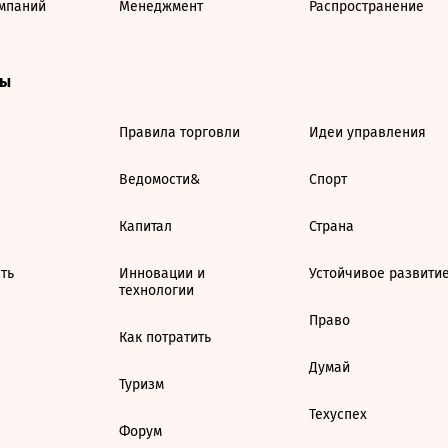
мпаний
Менеджмент
Распространение
ты
Правила торговли
Идеи управления
Ведомости&
Спорт
Капитал
Страна
ть
Инновации и
Устойчивое развити
технологии
Право
Как потратить
Думай
Туризм
Техуспех
Форум