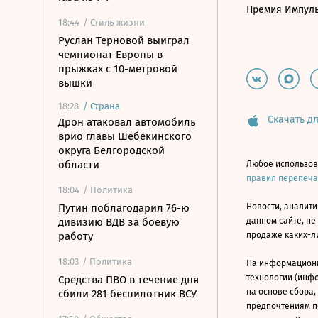
Премия Импул
18:44
/ Стиль жизни
Руслан Терновой выиграл
чемпионат Европы в
прыжках с 10-метровой
вышки
18:28
/
Страна
Скачать дл
Дрон атаковал автомобиль
врио главы Шебекинского
округа Белгородской
области
Любое использов
правил перепеч
18:04
/ Политика
Путин поблагодарил 76-ю
Новости, аналити
дивизию ВДВ за боевую
данном сайте, не
работу
продаже каких-л
18:03
/ Политика
На информацион
технологии (инф
Средства ПВО в течение дня
на основе сбора,
сбили 281 беспилотник ВСУ
предпочтениям п