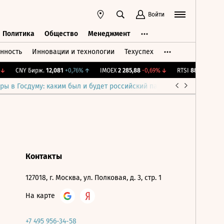
Войти
Политика
Общество
Менеджмент
нность
Инновации и технологии
Техуспех
ть
Политика
Общество
Менеджмент
↓
CNY Бирж.
12,081
+0,76%
↑
IMOEX
2 285,88
-0,69%
↓
RTSI
884,56
-1,27%
ры в Госдуму: каким был и будет российский парламент
Война н
Контакты
127018, г. Москва, ул. Полковая, д. 3, стр. 1
На карте
+7 495 956-34-58