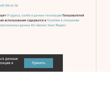
 495 956-34-58
ьзует
IP адреса, cookie и данные геолокации
Пользователей
овия использования содержатся в
Политике в отношении
персональных данных АО «Бизнес Ньюс Медиа»
ься данным
Принять
изации в