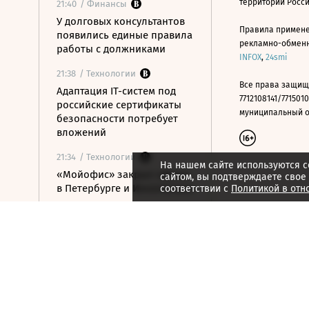
территории Росс
21:40
/ Финансы
У долговых консультантов
Правила примене
появились единые правила
рекламно-обменно
работы с должниками
INFOX
,
24smi
21:38
/ Технологии
Все права защищ
Адаптация IT-систем под
7712108141/7715010
российские сертификаты
муниципальный окр
безопасности потребует
вложений
21:34
/ Технологии
На нашем сайте используются c
«Мойофис» закрыл офисы
сайтом, вы подтверждаете свое
в Петербурге и Иннополисе
соответствии с
Политикой в отн
21:33
/ Политика
Россия поддержала
расширение
авиасообщения с
Казахстаном
21:28
/ Недвижимость