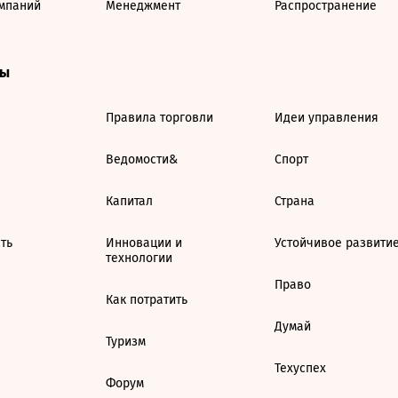
мпаний
Менеджмент
Распространение
ты
Правила торговли
Идеи управления
Ведомости&
Спорт
Капитал
Страна
ть
Инновации и
Устойчивое развити
технологии
Право
Как потратить
Думай
Туризм
Техуспех
Форум