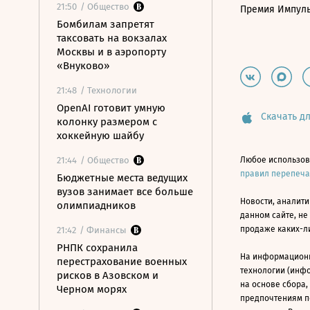
21:50
/ Общество
Премия Импул
Бомбилам запретят
таксовать на вокзалах
Москвы и в аэропорту
«Внуково»
21:48
/ Технологии
OpenAI готовит умную
Скачать дл
колонку размером с
хоккейную шайбу
21:44
/ Общество
Любое использов
правил перепеч
Бюджетные места ведущих
вузов занимает все больше
Новости, аналити
олимпиадников
данном сайте, не
продаже каких-л
21:42
/ Финансы
РНПК сохранила
На информацион
перестрахование военных
технологии (инф
рисков в Азовском и
на основе сбора,
Черном морях
предпочтениям п