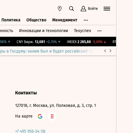
Войти
Политика
Общество
Менеджмент
нность
Инновации и технологии
Техуспех
ть
Политика
Общество
Менеджмент
98%
↑
CNY Бирж.
12,081
+0,76%
↑
IMOEX
2 285,88
-0,69%
↓
RTSI
884,56
-
ры в Госдуму: каким был и будет российский парламент
Война н
Контакты
127018, г. Москва, ул. Полковая, д. 3, стр. 1
На карте
+7 495 956-34-58