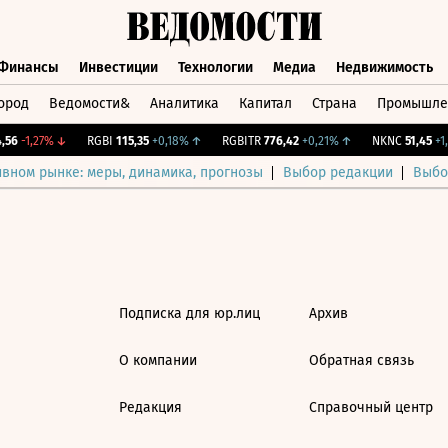
Финансы
Инвестиции
Технологии
Медиа
Недвижимость
ород
Ведомости&
Аналитика
Капитал
Страна
Промышле
а
Финансы
Инвестиции
Технологии
Медиа
Недвижимос
56
-1,27%
↓
RGBI
115,35
+0,18%
↑
RGBITR
776,42
+0,21%
↑
NKNC
51,45
+1,
ивном рынке: меры, динамика, прогнозы
Выбор редакции
Выбо
Подписка для юр.лиц
Архив
О компании
Обратная связь
Редакция
Справочный центр