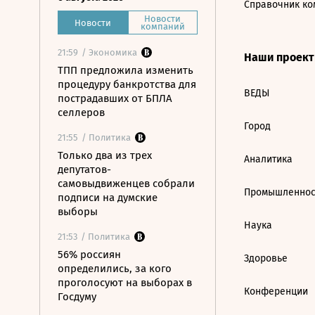
Справочник ко
Новости
Новости
компаний
21:59
/ Экономика
Наши проек
ТПП предложила изменить
процедуру банкротства для
ВЕДЫ
пострадавших от БПЛА
селлеров
Город
21:55
/ Политика
Только два из трех
Аналитика
депутатов-
самовыдвиженцев собрали
Промышленнос
подписи на думские
выборы
Наука
21:53
/ Политика
56% россиян
Здоровье
определились, за кого
проголосуют на выборах в
Конференции
Госдуму