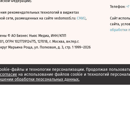
ийской Федерации).
Телефон:
+7
ния рекомендательных технологий в виджетах
й сети, размещенных на сайте vedomosti.ru:
СМИ2
,
Сайт испол
сайта, усл
обработки 
ены © АО Бизнес Ньюс Медиа, ИНН/КПП
01, ОГРН 1027739124775, 127018, г. Москва, вн.тер.г.
уг Марьина Роща, ул. Полковая, д. 3, стр. 1 1999—2026
ookie-файлы и технологии персонализации. Продолжая пользоват
согласие
на использование файлов cookie и технологий персонал
ошении обработки персональных данных.