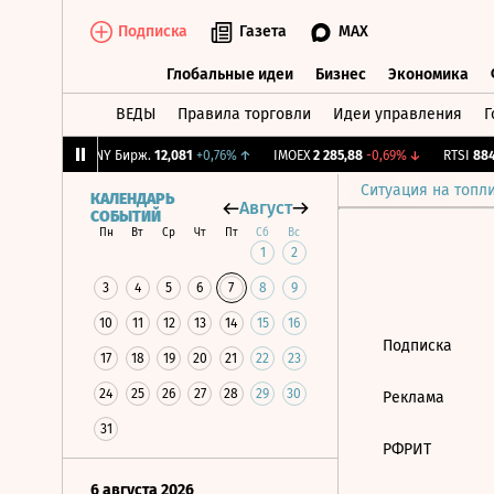
Подписка
Газета
MAX
Глобальные идеи
Бизнес
Экономика
ВЕДЫ
Правила торговли
Идеи управления
Г
Глобальные идеи
Бизнес
Экономик
+1,98%
↑
CNY Бирж.
12,081
+0,76%
↑
IMOEX
2 285,88
-0,69%
↓
RTSI
884,
Ситуация на топл
КАЛЕНДАРЬ
Август
СОБЫТИЙ
Пн
Вт
Ср
Чт
Пт
Сб
Вс
1
2
3
4
5
6
7
8
9
10
11
12
13
14
15
16
Подписка
17
18
19
20
21
22
23
24
25
26
27
28
29
30
Реклама
31
РФРИТ
6 августа 2026