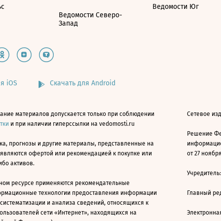
ьс
Ведомости Юг
Ведомости Северо-
Запад
я iOS
Скачать для Android
ание материалов допускается только при соблюдении
Сетевое изд
атки
и при наличии гиперссылки на vedomosti.ru
Решение Фе
ка, прогнозы и другие материалы, представленные на
информацио
 являются офертой или рекомендацией к покупке или
от 27 ноября
ибо активов.
Учредитель
ном ресурсе применяются рекомендательные
ормационные технологии предоставления информации
Главный ре
 систематизации и анализа сведений, относящихся к
ользователей сети «Интернет», находящихся на
Электронна