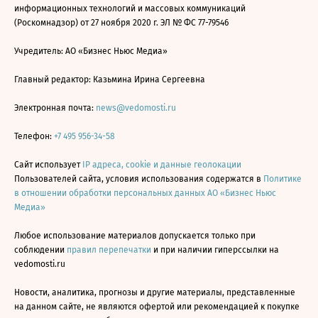
информационных технологий и массовых коммуникаций
(Роскомнадзор) от 27 ноября 2020 г. ЭЛ № ФС 77-79546
Учредитель: АО «Бизнес Ньюс Медиа»
Главный редактор: Казьмина Ирина Сергеевна
Электронная почта:
news@vedomosti.ru
Телефон:
+7 495 956-34-58
Сайт использует
IP адреса, cookie и данные геолокации
Пользователей сайта, условия использования содержатся в
Политике
в отношении обработки персональных данных АО «Бизнес Ньюс
Медиа»
Любое использование материалов допускается только при
соблюдении
правил перепечатки
и при наличии гиперссылки на
vedomosti.ru
Новости, аналитика, прогнозы и другие материалы, представленные
на данном сайте, не являются офертой или рекомендацией к покупке