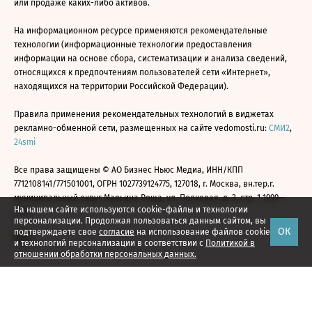
или продаже каких-либо активов.
На информационном ресурсе применяются рекомендательные
технологии (информационные технологии предоставления
информации на основе сбора, систематизации и анализа сведений,
относящихся к предпочтениям пользователей сети «Интернет»,
находящихся на территории Российской Федерации).
Правила применения рекомендательных технологий в виджетах
рекламно-обменной сети, размещенных на сайте vedomosti.ru:
СМИ2
,
24smi
Все права защищены © АО Бизнес Ньюс Медиа, ИНН/КПП
7712108141/771501001, ОГРН 1027739124775, 127018, г. Москва, вн.тер.г.
муниципальный округ Марьина Роща, ул. Полковая, д. 3, стр. 1 1999—
На нашем сайте используются cookie-файлы и технологии
2026
персонализации. Продолжая пользоваться данным сайтом, вы
ОК
подтверждаете свое
согласие
на использование файлов cookie
и технологий персонализации в соответствии с
Политикой в
отношении обработки персональных данных.