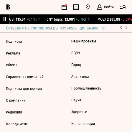
Войти
RGBI
115,34
+0,17%
↑
CNY Бирж.
12,081
+0,76%
↑
IMOEX
2 285,88
-0,69%
Ситуация на топливном рынке: меры, динамика, прогнозы
Выб
Наши проекты
Подписка
ВЕДЫ
Реклама
Город
РФРИТ
Аналитика
Справочник компаний
Промышленность
Подписка для юр.лиц
Наука
О компании
Здоровье
Редакция
Конференции
Менеджмент