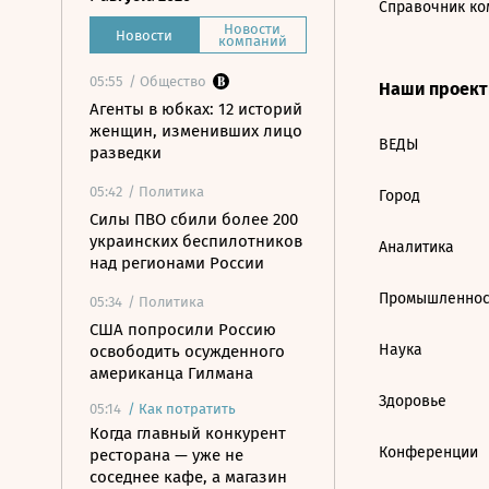
Справочник ко
Новости
Новости
компаний
05:55
/ Общество
Наши проек
Агенты в юбках: 12 историй
женщин, изменивших лицо
ВЕДЫ
разведки
05:42
/ Политика
Город
Силы ПВО сбили более 200
украинских беспилотников
Аналитика
над регионами России
Промышленнос
05:34
/ Политика
США попросили Россию
Наука
освободить осужденного
американца Гилмана
Здоровье
05:14
/
Как потратить
Когда главный конкурент
Конференции
ресторана — уже не
соседнее кафе, а магазин