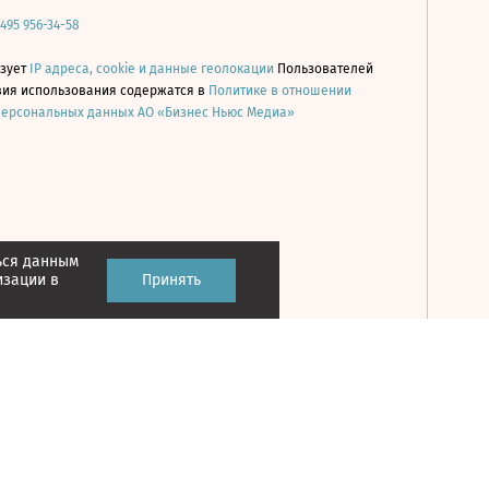
 495 956-34-58
ьзует
IP адреса, cookie и данные геолокации
Пользователей
овия использования содержатся в
Политике в отношении
персональных данных АО «Бизнес Ньюс Медиа»
ься данным
Принять
изации в