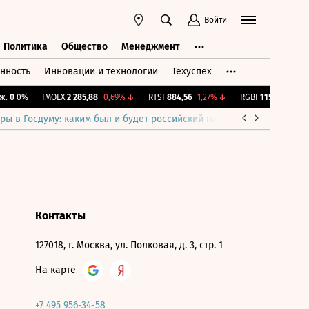
Войти
Политика
Общество
Менеджмент
нность
Инновации и технологии
Техуспех
ть
Политика
Общество
Менеджмент
.
0
0%
IMOEX
2 285,88
-0,69%
↓
RTSI
884,56
-1,27%
↓
RGBI
115,4
+0,14%
ры в Госдуму: каким был и будет российский парламент
Война н
Контакты
127018, г. Москва, ул. Полковая, д. 3, стр. 1
На карте
+7 495 956-34-58