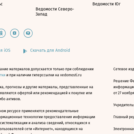
ьс
Ведомости Юг
Ведомости Северо-
Запад
я iOS
Скачать для Android
ание материалов допускается только при соблюдении
Сетевое изд
атки
и при наличии гиперссылки на vedomosti.ru
Решение Фе
ка, прогнозы и другие материалы, представленные на
информацио
 являются офертой или рекомендацией к покупке или
от 27 ноября
ибо активов.
Учредитель
ном ресурсе применяются рекомендательные
ормационные технологии предоставления информации
Главный ре
 систематизации и анализа сведений, относящихся к
ользователей сети «Интернет», находящихся на
Электронна