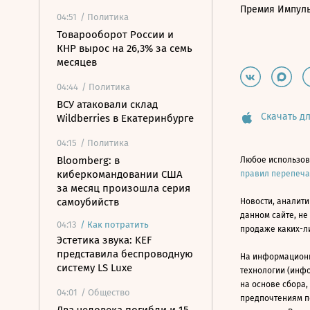
Премия Импул
04:51
/ Политика
Товарооборот России и
КНР вырос на 26,3% за семь
месяцев
04:44
/ Политика
ВСУ атаковали склад
Скачать дл
Wildberries в Екатеринбурге
04:15
/ Политика
Bloomberg: в
Любое использов
киберкомандовании США
правил перепеч
за месяц произошла серия
самоубийств
Новости, аналити
данном сайте, не
04:13
/
Как потратить
продаже каких-л
Эстетика звука: KEF
представила беспроводную
На информацион
систему LS Luxe
технологии (инф
на основе сбора,
04:01
/ Общество
предпочтениям п