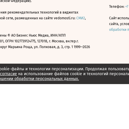
ийской Федерации).
Телефон:
+7
ния рекомендательных технологий в виджетах
й сети, размещенных на сайте vedomosti.ru:
СМИ2
,
Сайт испол
сайта, усл
обработки 
ены © АО Бизнес Ньюс Медиа, ИНН/КПП
01, ОГРН 1027739124775, 127018, г. Москва, вн.тер.г.
уг Марьина Роща, ул. Полковая, д. 3, стр. 1 1999—2026
ookie-файлы и технологии персонализации. Продолжая пользоват
согласие
на использование файлов cookie и технологий персонал
ошении обработки персональных данных.