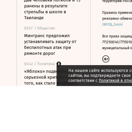
Два человека погибли и 15
территории Росс
ранены в результате
стрельбы в школе в
Правила примене
Таиланде
рекламно-обменно
INFOX
,
24smi
03:57
/ Общество
Минтранс предложил
Все права защищ
устанавливать защиту от
7712108141/7715010
беспилотных атак при
муниципальный окр
ремонте дорог
03:42
/ Политика
На нашем сайте используются c
«Яблоко» подверглось
сайтом, вы подтверждаете свое
серьезной критике после
соответствии с
Политикой в отн
того, как стало вторым в
бюллетене
03:20
/ Политика
Трамп запретил
«родильный туризм» в США
6 августа 2026