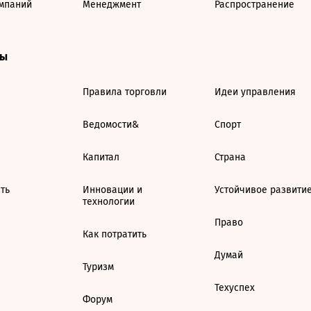
мпаний
Менеджмент
Распространение
ты
Правила торговли
Идеи управления
Ведомости&
Спорт
Капитал
Страна
ть
Инновации и
Устойчивое развити
технологии
Право
Как потратить
Думай
Туризм
Техуспех
Форум