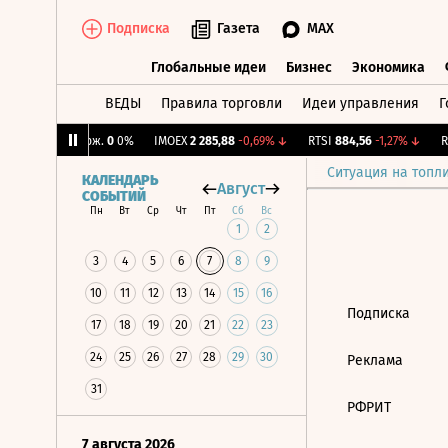
Подписка
Газета
MAX
Глобальные идеи
Бизнес
Экономика
ВЕДЫ
Правила торговли
Идеи управления
Г
Глобальные идеи
Бизнес
Экономик
%
↑
CNY Бирж.
0
0%
IMOEX
2 285,88
-0,69%
↓
RTSI
884,56
-1,27%
↓
RG
Ситуация на топл
КАЛЕНДАРЬ
Август
СОБЫТИЙ
Пн
Вт
Ср
Чт
Пт
Сб
Вс
1
2
3
4
5
6
7
8
9
10
11
12
13
14
15
16
Подписка
17
18
19
20
21
22
23
24
25
26
27
28
29
30
Реклама
31
РФРИТ
7 августа 2026