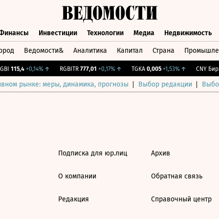
Финансы
Инвестиции
Технологии
Медиа
Недвижимость
ород
Ведомости&
Аналитика
Капитал
Страна
Промышле
а
Финансы
Инвестиции
Технологии
Медиа
Недвижимос
BI
115,4
+0,14%
↑
RGBITR
777,01
+0,17%
↑
TGKA
0,005
+1,53%
↑
CNY Бирж
ивном рынке: меры, динамика, прогнозы
Выбор редакции
Выбо
Подписка для юр.лиц
Архив
О компании
Обратная связь
Редакция
Справочный центр