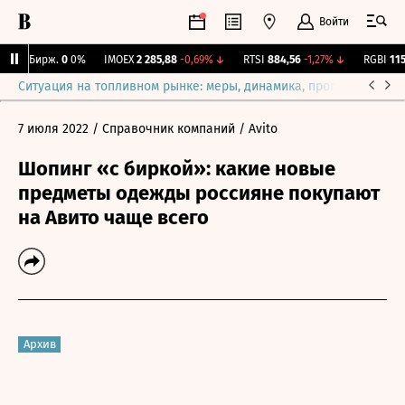
Войти
CNY Бирж.
0
0%
IMOEX
2 285,88
-0,69%
↓
RTSI
884,56
-1,27%
↓
RGBI
115,
Ситуация на топливном рынке: меры, динамика, прогнозы
Выб
7 июля 2022
/ Справочник компаний
/ Avito
Шопинг «с биркой»: какие новые
предметы одежды россияне покупают
на Авито чаще всего
Архив