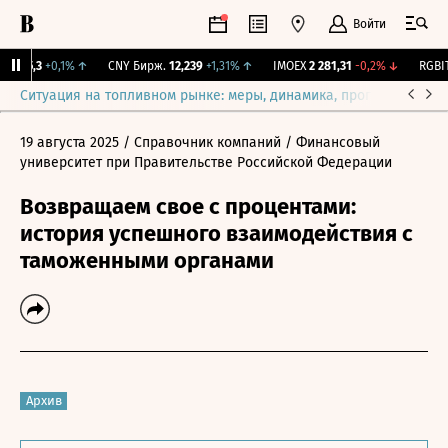
Войти
I
115,3
+0,1%
↑
CNY Бирж.
12,239
+1,31%
↑
IMOEX
2 281,31
-0,2%
↓
RGBIT
Ситуация на топливном рынке: меры, динамика, прогнозы
Выб
19 августа 2025
/ Справочник компаний
/ Финансовый
университет при Правительстве Российской Федерации
Возвращаем свое с процентами:
история успешного взаимодействия с
таможенными органами
Архив