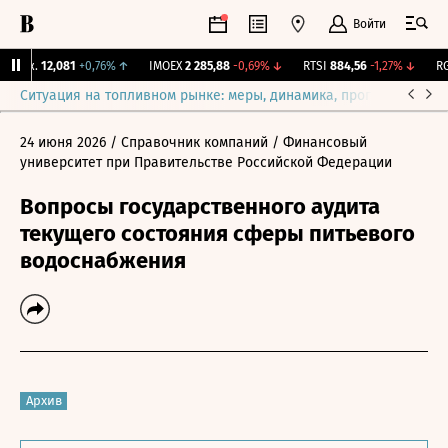
Войти
Бирж.
12,081
+0,76%
↑
IMOEX
2 285,88
-0,69%
↓
RTSI
884,56
-1,27%
↓
RGB
Ситуация на топливном рынке: меры, динамика, прогнозы
Выб
24 июня 2026
/ Справочник компаний
/ Финансовый
университет при Правительстве Российской Федерации
Вопросы государственного аудита
текущего состояния сферы питьевого
водоснабжения
Архив