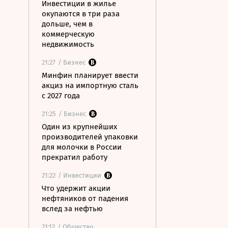
Инвестиции в жилье
окупаются в три раза
дольше, чем в
коммерческую
недвижимость
21:27
/ Бизнес
Минфин планирует ввести
акциз на импортную сталь
с 2027 года
21:25
/ Бизнес
Один из крупнейших
производителей упаковки
для молочки в России
прекратил работу
21:22
/ Инвестиции
Что удержит акции
нефтяников от падения
вслед за нефтью
21:12
/ Общество