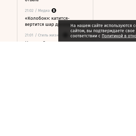
21:02
/ Медиа
«Колобок»: катится-
вертится шар дрожжевой
На нашем сайте используются c
сайтом, вы подтверждаете свое
21:01
/ Стиль жизни
соответствии с
Политикой в отн
Марина Брусникина:
«Иллюзии способны
влиять на людей»
21:00
/ Мнения
«Алмазная колесница»:
уроки созерцания
20:52
/ Бизнес
Глава «Ижавиа» объявил
об уходе после отзыва
сертификата авиакомпании
20:46
/
Страна
В Смоленске женщина и
ребенок погибли из-за