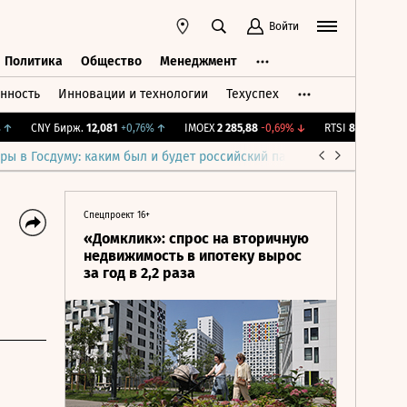
Войти
Политика
Общество
Менеджмент
нность
Инновации и технологии
Техуспех
ть
Политика
Общество
Менеджмент
CNY Бирж.
12,081
+0,76%
↑
IMOEX
2 285,88
-0,69%
↓
RTSI
884,56
-1,27%
ры в Госдуму: каким был и будет российский парламент
Война н
Спецпроект 16+
«Домклик»: спрос на вторичную
недвижимость в ипотеку вырос
за год в 2,2 раза