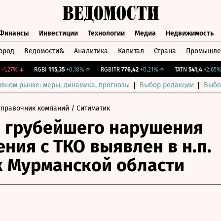
Финансы
Инвестиции
Технологии
Медиа
Недвижимость
ород
Ведомости&
Аналитика
Капитал
Страна
Промышле
а
Финансы
Инвестиции
Технологии
Медиа
Недвижимос
27%
↓
RGBI
115,35
+0,18%
↑
RGBITR
776,42
+0,21%
↑
TATN
541,4
+2,65%
↑
ивном рынке: меры, динамика, прогнозы
Выбор редакции
Выбо
Справочник компаний
/ Ситиматик
 грубейшего нарушения
ния с ТКО выявлен в н.п.
 Мурманской области