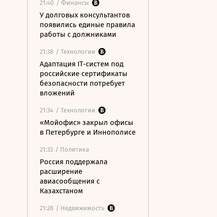
21:40
/ Финансы
У долговых консультантов
появились единые правила
работы с должниками
21:38
/ Технологии
Адаптация IT-систем под
российские сертификаты
безопасности потребует
вложений
21:34
/ Технологии
«Мойофис» закрыл офисы
в Петербурге и Иннополисе
21:33
/ Политика
Россия поддержала
расширение
авиасообщения с
Казахстаном
21:28
/ Недвижимость