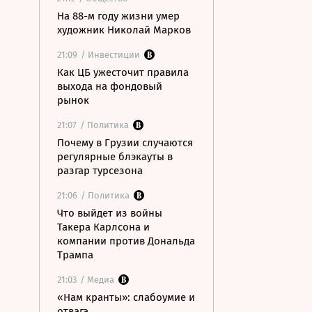
На 88-м году жизни умер
художник Николай Марков
21:09
/ Инвестиции
Как ЦБ ужесточит правила
выхода на фондовый
рынок
21:07
/ Политика
Почему в Грузии случаются
регулярные блэкауты в
разгар турсезона
21:06
/ Политика
Что выйдет из войны
Такера Карлсона и
компании против Дональда
Трампа
21:03
/ Медиа
«Нам кранты»: слабоумие и
отвага