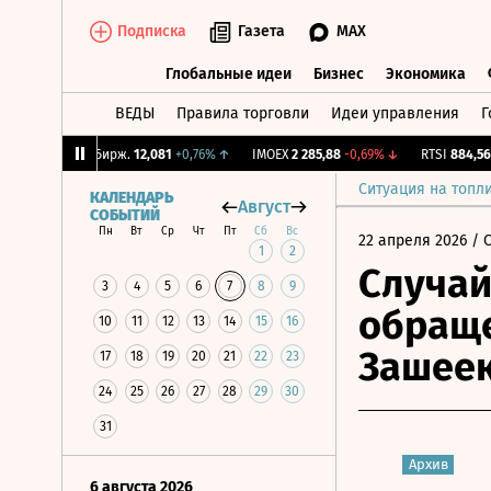
Подписка
Газета
MAX
Глобальные идеи
Бизнес
Экономика
ВЕДЫ
Правила торговли
Идеи управления
Г
Глобальные идеи
Бизнес
Экономик
5%
↑
CNY Бирж.
12,081
+0,76%
↑
IMOEX
2 285,88
-0,69%
↓
RTSI
884,56
-1,
Ситуация на топл
КАЛЕНДАРЬ
Август
СОБЫТИЙ
Пн
Вт
Ср
Чт
Пт
Сб
Вс
22 апреля 2026
/ 
1
2
Случай
3
4
5
6
7
8
9
обраще
10
11
12
13
14
15
16
Зашеек
17
18
19
20
21
22
23
24
25
26
27
28
29
30
31
Архив
6 августа 2026