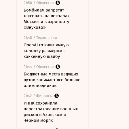
21:50
/ Общество
Бомбилам запретят
таксовать на вокзалах
Москвы и в аэропорту
«Внуково»
21:48
/ Технологии
OpenAI готовит умную
колонку размером с
хоккейную шайбу
21:44
/ Общество
Бюджетные места ведущих
вузов занимает все больше
олимпиадников
21:42
/ Финансы
РНПК сохранила
перестрахование военных
рисков в Азовском и
Черном морях