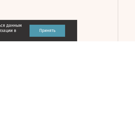
ься данным
Принять
изации в