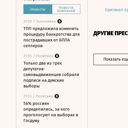
Новости
Новости
Оригинал п
компаний
21:59
/ Экономика
ТПП предложила изменить
ДРУГИЕ ПРЕ
процедуру банкротства для
пострадавших от БПЛА
селлеров
21:55
/ Политика
Показать ещ
Только два из трех
депутатов-
самовыдвиженцев собрали
подписи на думские
выборы
21:53
/ Политика
56% россиян
определились, за кого
проголосуют на выборах в
Госдуму