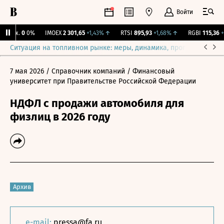
Войти
Бирж.
0
0%
IMOEX
2 301,65
+1,43%
↑
RTSI
895,93
+1,68%
↑
RGBI
115,36
+0
Ситуация на топливном рынке: меры, динамика, прогнозы
Выб
7 мая 2026
/ Справочник компаний
/ Финансовый
университет при Правительстве Российской Федерации
НДФЛ с продажи автомобиля для
физлиц в 2026 году
Архив
e-mail:
pressa@fa.ru