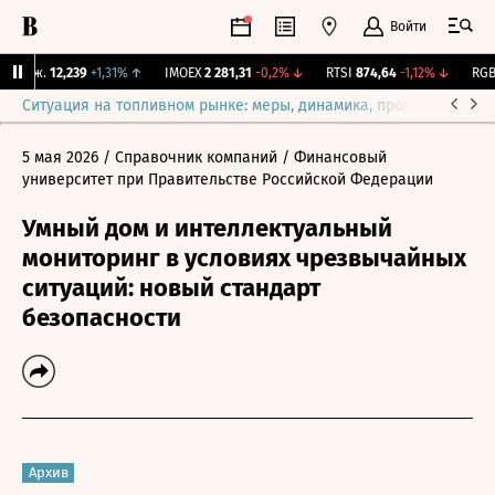
Войти
Бирж.
12,239
+1,31%
↑
IMOEX
2 281,31
-0,2%
↓
RTSI
874,64
-1,12%
↓
RGBI
Ситуация на топливном рынке: меры, динамика, прогнозы
Выб
5 мая 2026
/ Справочник компаний
/ Финансовый
университет при Правительстве Российской Федерации
Умный дом и интеллектуальный
мониторинг в условиях чрезвычайных
ситуаций: новый стандарт
безопасности
Архив