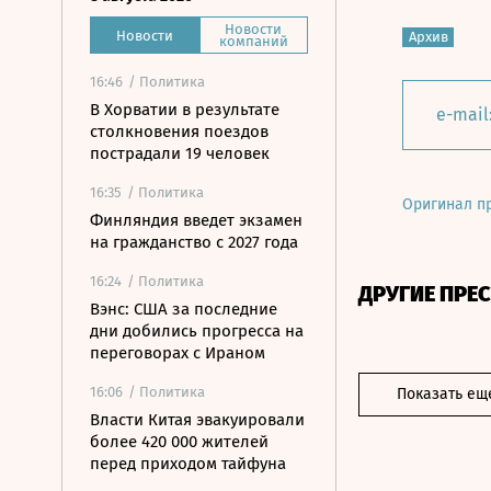
Новости
Новости
Архив
компаний
16:46
/ Политика
В Хорватии в результате
e-mail
столкновения поездов
пострадали 19 человек
16:35
/ Политика
Оригинал п
Финляндия введет экзамен
на гражданство с 2027 года
16:24
/ Политика
ДРУГИЕ ПРЕ
Вэнс: США за последние
дни добились прогресса на
переговорах с Ираном
16:06
/ Политика
Показать ещ
Власти Китая эвакуировали
более 420 000 жителей
перед приходом тайфуна