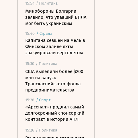
15:54
/ Политика
Минобороны Болгарии
заявило, что упавший БПЛА
мог быть украинским
15:40
/
Страна
Капитана севшей на мель в
Финском заливе яхты
эвакуировали вертолетом
15:30
/ Политика
США выделили более $200
млн на запуск
Транскаспийского фонда
предпринимательства
15:28
/
Спорт
«Арсенал» продлил самый
долгосрочный спонсоркий
контракт в истории АПЛ
15:26
/ Политика