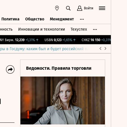
Войти
Политика
Общество
Менеджмент
нность
Инновации и технологии
Техуспех
ть
Политика
Общество
Менеджмент
Бирж.
12,239
+1,31%
↑
USBN
0,123
+1,65%
↑
CHKZ
16 150
+0,31%
↑
IMOEX
2
ры в Госдуму: каким был и будет российский парламент
Война н
Ведомости. Правила торговли
и