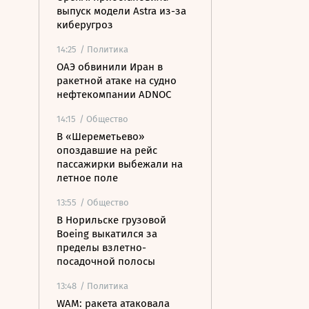
выпуск модели Astra из-за
киберугроз
14:25
/ Политика
ОАЭ обвинили Иран в
ракетной атаке на судно
нефтекомпании ADNOC
14:15
/ Общество
В «Шереметьево»
опоздавшие на рейс
пассажирки выбежали на
летное поле
13:55
/ Общество
В Норильске грузовой
Boeing выкатился за
пределы взлетно-
посадочной полосы
13:48
/ Политика
WAM: ракета атаковала