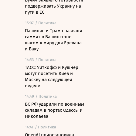
Вучич заявил о готовности
поддерживать Украину на
пути в ЕС
15:07
/ Политика
Пашинян и Трамп назвали
саммит в Вашингтоне
шагом к миру для Еревана
и Баку
14:53
/ Политика
ТАСС: Уиткофф и Кушнер
могут посетить Киев и
Москву на следующей
неделе
14:49
/ Политика
ВС РФ ударили по военным
складам в портах Одессы и
Николаева
14:41
/ Политика
OpenAI приостановила