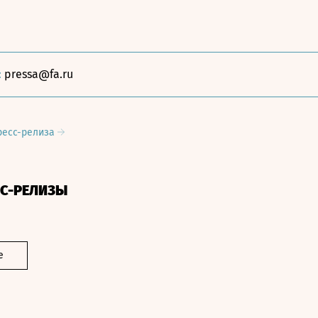
:
pressa@fa.ru
ресс-релиза
СС-РЕЛИЗЫ
е