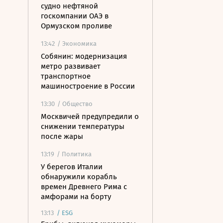
судно нефтяной
госкомпании ОАЭ в
Ормузском проливе
13:42
/ Экономика
Собянин: модернизация
метро развивает
транспортное
машиностроение в России
13:30
/ Общество
Москвичей предупредили о
снижении температуры
после жары
13:19
/ Политика
У берегов Италии
обнаружили корабль
времен Древнего Рима с
амфорами на борту
13:13
/
ESG