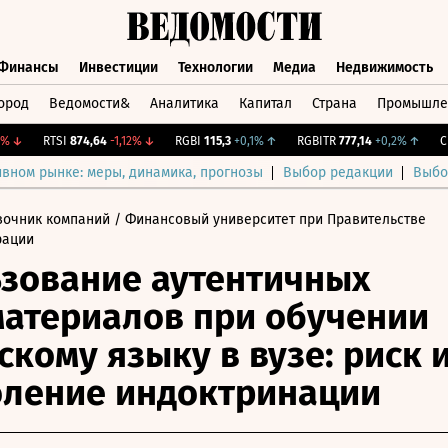
Финансы
Инвестиции
Технологии
Медиа
Недвижимость
ород
Ведомости&
Аналитика
Капитал
Страна
Промышле
а
Финансы
Инвестиции
Технологии
Медиа
Недвижимос
↓
RTSI
874,64
-1,12%
↓
RGBI
115,3
+0,1%
↑
RGBITR
777,14
+0,2%
↑
CNY 
ивном рынке: меры, динамика, прогнозы
Выбор редакции
Выбо
вочник компаний
/ Финансовый университет при Правительстве
рации
зование аутентичных
атериалов при обучении
скому языку в вузе: риск 
ление индоктринации