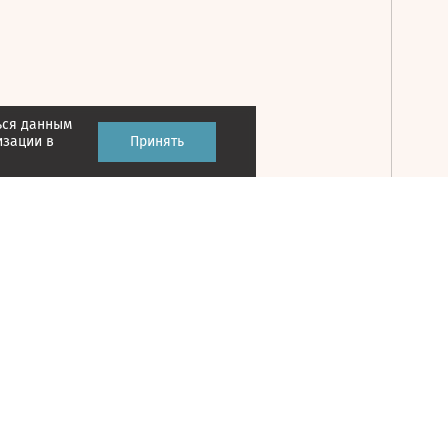
ься данным
Принять
изации в