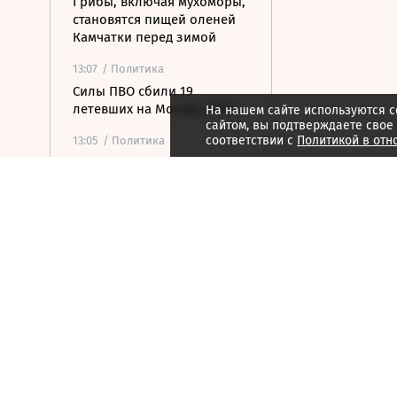
Грибы, включая мухоморы,
становятся пищей оленей
Камчатки перед зимой
13:07
/ Политика
Силы ПВО сбили 19
летевших на Москву БПЛА
На нашем сайте используются c
сайтом, вы подтверждаете свое
соответствии с
Политикой в отн
13:05
/ Политика
Сооснователь Wikipedia
назвал платформу
«пропагандистским
органом ЦРУ»
12:53
/ Политика
Партия «Тиса» выдвинула
экс-главу Верховного суда в
президенты Венгрии
12:29
/
Страна
ВСУ атаковали грузовик в
Белгородской области,
пострадали три человека