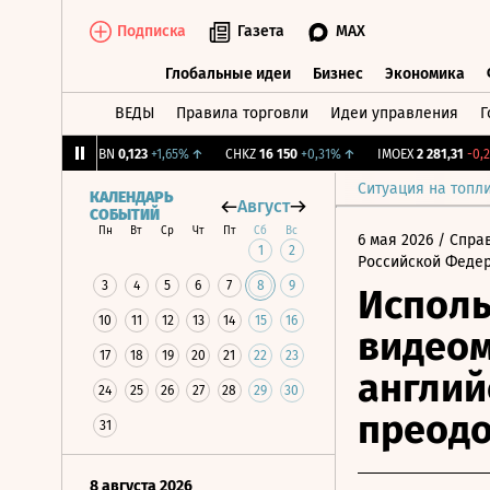
Подписка
Газета
MAX
Глобальные идеи
Бизнес
Экономика
ВЕДЫ
Правила торговли
Идеи управления
Г
Глобальные идеи
Бизнес
Экономик
,31%
↑
USBN
0,123
+1,65%
↑
CHKZ
16 150
+0,31%
↑
IMOEX
2 281,31
-0,2%
Ситуация на топл
КАЛЕНДАРЬ
Август
СОБЫТИЙ
Пн
Вт
Ср
Чт
Пт
Сб
Вс
6 мая 2026
/ Спра
1
2
Российской Феде
3
4
5
6
7
8
9
Исполь
10
11
12
13
14
15
16
видеом
17
18
19
20
21
22
23
англий
24
25
26
27
28
29
30
преодо
31
8 августа 2026