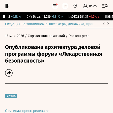
Войти
115,3
+0,1%
↑
CNY Бирж.
12,239
+1,31%
↑
IMOEX
2 281,31
-0,2%
↓
RGBITR
Ситуация на топливном рынке: меры, динамика, прогнозы
Выб
13 мая 2026
/ Справочник компаний
/ Росконгресс
Опубликована архитектура деловой
программы форума «Лекарственная
безопасность»
Архив
Оригинал пресс-релиза