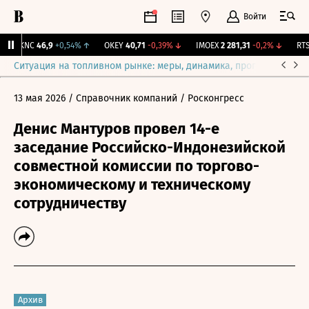
Войти
NKNC
46,9
+0,54%
↑
OKEY
40,71
-0,39%
↓
IMOEX
2 281,31
-0,2%
↓
RTSI
Ситуация на топливном рынке: меры, динамика, прогнозы
Выб
13 мая 2026
/ Справочник компаний
/ Росконгресс
Денис Мантуров провел 14-е
заседание Российско-Индонезийской
совместной комиссии по торгово-
экономическому и техническому
сотрудничеству
Архив