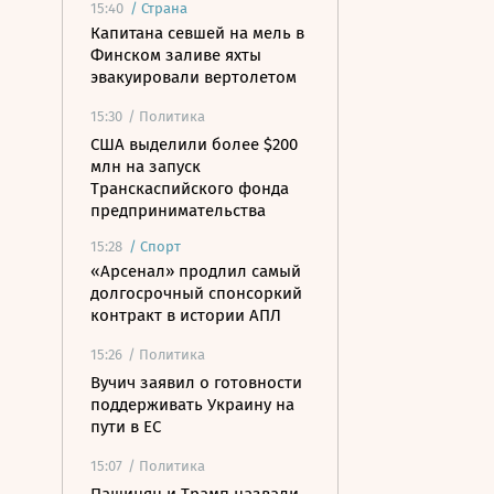
15:40
/
Страна
Капитана севшей на мель в
Финском заливе яхты
эвакуировали вертолетом
15:30
/ Политика
США выделили более $200
млн на запуск
Транскаспийского фонда
предпринимательства
15:28
/
Спорт
«Арсенал» продлил самый
долгосрочный спонсоркий
контракт в истории АПЛ
15:26
/ Политика
Вучич заявил о готовности
поддерживать Украину на
пути в ЕС
15:07
/ Политика