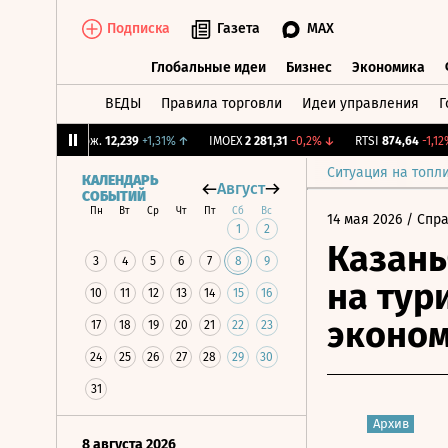
Подписка
Газета
MAX
Глобальные идеи
Бизнес
Экономика
ВЕДЫ
Правила торговли
Идеи управления
Г
Глобальные идеи
Бизнес
Экономик
↑
CNY Бирж.
12,239
+1,31%
↑
IMOEX
2 281,31
-0,2%
↓
RTSI
874,64
-1,12%
↓
Ситуация на топл
КАЛЕНДАРЬ
Август
СОБЫТИЙ
Пн
Вт
Ср
Чт
Пт
Сб
Вс
14 мая 2026
/ Спр
1
2
Казань
3
4
5
6
7
8
9
на тур
10
11
12
13
14
15
16
эконо
17
18
19
20
21
22
23
24
25
26
27
28
29
30
31
Архив
8 августа 2026