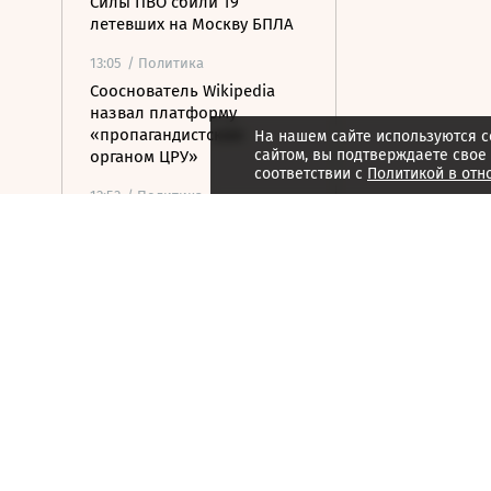
Силы ПВО сбили 19
летевших на Москву БПЛА
13:05
/ Политика
Сооснователь Wikipedia
назвал платформу
«пропагандистским
На нашем сайте используются c
сайтом, вы подтверждаете свое
органом ЦРУ»
соответствии с
Политикой в отн
12:53
/ Политика
Партия «Тиса» выдвинула
экс-главу Верховного суда в
президенты Венгрии
12:29
/
Страна
ВСУ атаковали грузовик в
Белгородской области,
пострадали три человека
12:19
/ Политика
У побережья Турции
обнаружили дрон без
взрывчатки