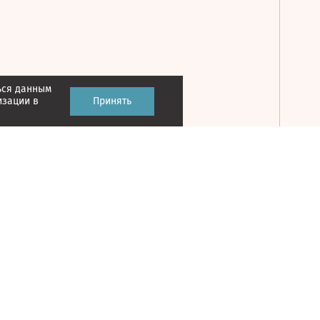
ься данным
Принять
изации в