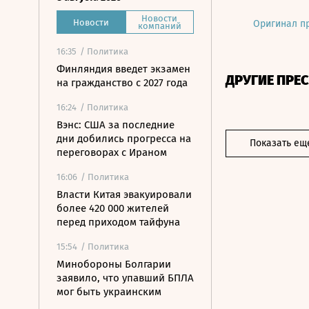
Новости
Новости
Оригинал п
компаний
16:35
/ Политика
Финляндия введет экзамен
ДРУГИЕ ПРЕ
на гражданство с 2027 года
16:24
/ Политика
Вэнс: США за последние
дни добились прогресса на
Показать ещ
переговорах с Ираном
16:06
/ Политика
Власти Китая эвакуировали
более 420 000 жителей
перед приходом тайфуна
15:54
/ Политика
Минобороны Болгарии
заявило, что упавший БПЛА
мог быть украинским