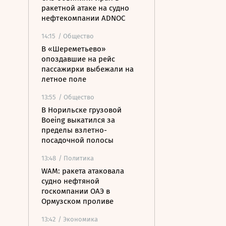
ракетной атаке на судно
нефтекомпании ADNOC
14:15
/ Общество
В «Шереметьево»
опоздавшие на рейс
пассажирки выбежали на
летное поле
13:55
/ Общество
В Норильске грузовой
Boeing выкатился за
пределы взлетно-
посадочной полосы
13:48
/ Политика
WAM: ракета атаковала
судно нефтяной
госкомпании ОАЭ в
Ормузском проливе
13:42
/ Экономика