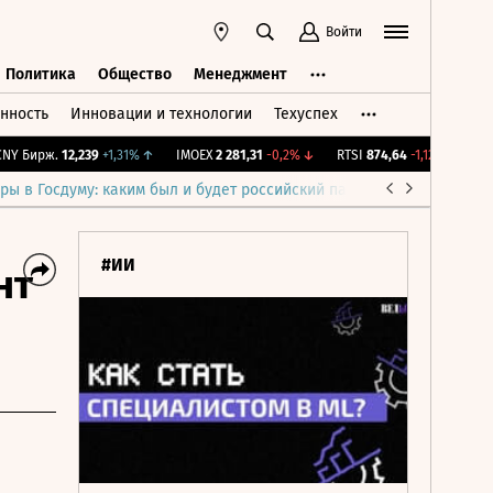
Войти
Политика
Общество
Менеджмент
нность
Инновации и технологии
Техуспех
ть
Политика
Общество
Менеджмент
Бирж.
12,239
+1,31%
↑
IMOEX
2 281,31
-0,2%
↓
RTSI
874,64
-1,12%
↓
RGBI
ры в Госдуму: каким был и будет российский парламент
Война н
#ИИ
нт