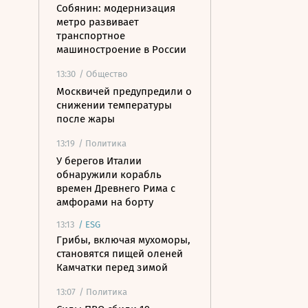
Собянин: модернизация
метро развивает
транспортное
машиностроение в России
13:30
/ Общество
Москвичей предупредили о
снижении температуры
после жары
13:19
/ Политика
У берегов Италии
обнаружили корабль
времен Древнего Рима с
амфорами на борту
13:13
/
ESG
Грибы, включая мухоморы,
становятся пищей оленей
Камчатки перед зимой
13:07
/ Политика