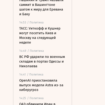
Пашинян и Трамп назвали
саммит в Вашингтоне
шагом к миру для Еревана
и Баку
14:53
/ Политика
ТАСС: Уиткофф и Кушнер
могут посетить Киев и
Москву на следующей
неделе
14:49
/ Политика
ВС РФ ударили по военным
складам в портах Одессы и
Николаева
14:41
/ Политика
OpenAI приостановила
выпуск модели Astra из-за
киберугроз
14:25
/ Политика
ОАЭ обвинили Иран в