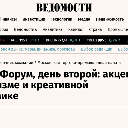
Финансы
Инвестиции
Технологии
Медиа
Недвижимость
ород
Ведомости&
Аналитика
Капитал
Страна
Промышле
а
Финансы
Инвестиции
Технологии
Медиа
Недвижимос
RGBI
115,3
+0,1%
↑
RGBITR
777,14
+0,2%
↑
YDEX
3 995,5
+1,22%
↑
CNY 
ивном рынке: меры, динамика, прогнозы
Выбор редакции
Выбо
авочник компаний
/ Московская торгово-промышленная палата
Форум, день второй: акце
изме и креативной
мике