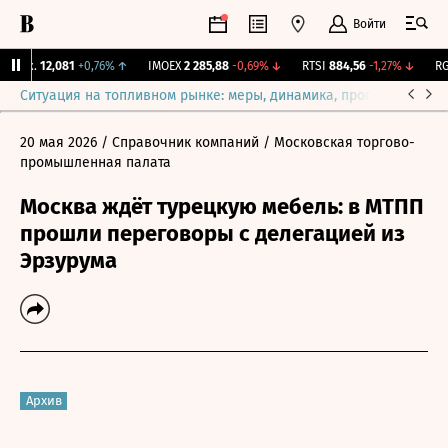
Войти
Бирж.
12,081
+0,76%
↑
IMOEX
2 285,88
-0,69%
↓
RTSI
884,56
-1,27%
↓
RGB
Ситуация на топливном рынке: меры, динамика, прогнозы
Выб
20 мая 2026
/ Справочник компаний
/ Московская торгово-
промышленная палата
Москва ждёт турецкую мебель: в МТПП
прошли переговоры с делегацией из
Эрзурума
Архив