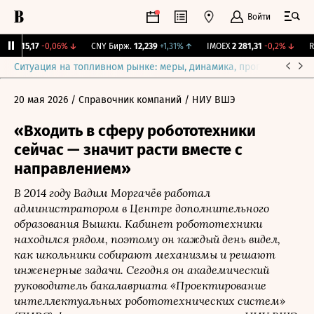
Войти
BI
115,17
-0,06%
↓
CNY Бирж.
12,239
+1,31%
↑
IMOEX
2 281,31
-0,2%
↓
RG
Ситуация на топливном рынке: меры, динамика, прогнозы
Выб
20 мая 2026
/ Справочник компаний
/ НИУ ВШЭ
«Входить в сферу робототехники
сейчас — значит расти вместе с
направлением»
В 2014 году Вадим Моргачёв работал
администратором в Центре дополнительного
образования Вышки. Кабинет робототехники
находился рядом, поэтому он каждый день видел,
как школьники собирают механизмы и решают
инженерные задачи. Сегодня он академический
руководитель бакалавриата «Проектирование
интеллектуальных робототехнических систем»